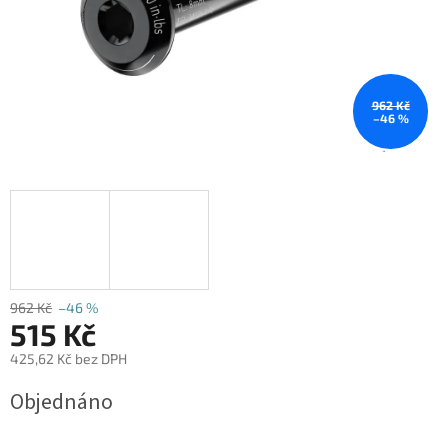
962 Kč
–46 %
962 Kč
–46 %
515 Kč
425,62 Kč bez DPH
Měrná
Objednáno
cena: