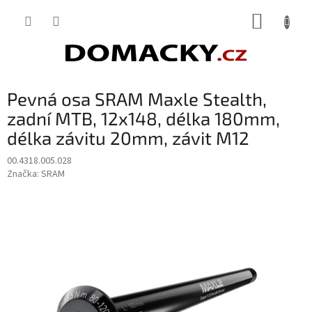
Přejít
NÁKUP
na
obsah
KOŠÍK
Pevná osa SRAM Maxle Stealth,
zadní MTB, 12x148, délka 180mm,
délka závitu 20mm, závit M12
00.4318.005.028
Značka:
SRAM