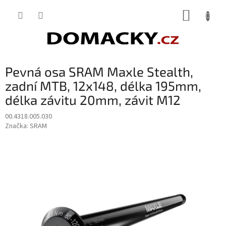
Přejít
NÁKUP
na
obsah
KOŠÍK
Pevná osa SRAM Maxle Stealth,
zadní MTB, 12x148, délka 195mm,
délka závitu 20mm, závit M12
00.4318.005.030
Značka:
SRAM