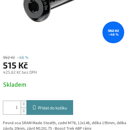
962 Kč
–46 %
962 Kč
–46 %
515 Kč
425,62 Kč bez DPH
Měrná
Skladem
cena:
Přidat do košíku
Pevná osa SRAM Maxle Stealth, zadní MTB, 12x148, délka 195mm, délka
závitu 20mm, závit M12X1.75 - Boost Trek ABP rámy