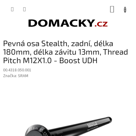
Přejít
NÁKUP
na
obsah
KOŠÍK
Pevná osa Stealth, zadní, délka
180mm, délka závitu 13mm, Thread
Pitch M12X1.0 - Boost UDH
00.4318.050.001
Značka:
SRAM