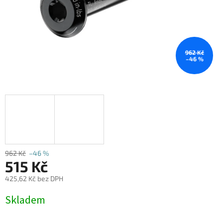
962 Kč
–46 %
962 Kč
–46 %
515 Kč
425,62 Kč bez DPH
Měrná
Skladem
cena: