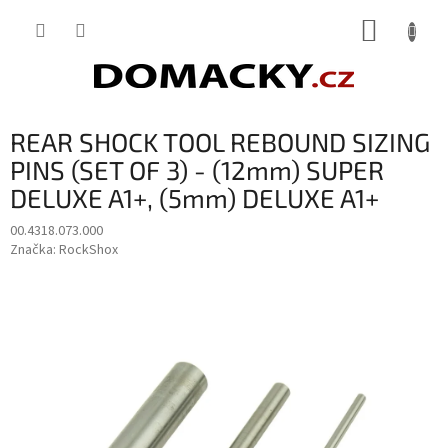
Přejít
NÁKUP
na
obsah
KOŠÍK
REAR SHOCK TOOL REBOUND SIZING
PINS (SET OF 3) - (12mm) SUPER
DELUXE A1+, (5mm) DELUXE A1+
00.4318.073.000
Značka:
RockShox