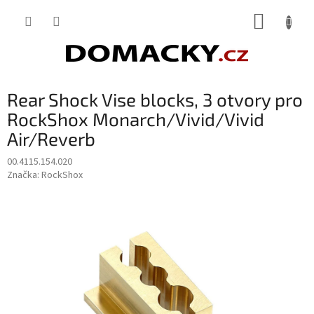
Přejít
NÁKUP
na
obsah
KOŠÍK
Rear Shock Vise blocks, 3 otvory pro
RockShox Monarch/Vivid/Vivid
Air/Reverb
00.4115.154.020
Značka:
RockShox