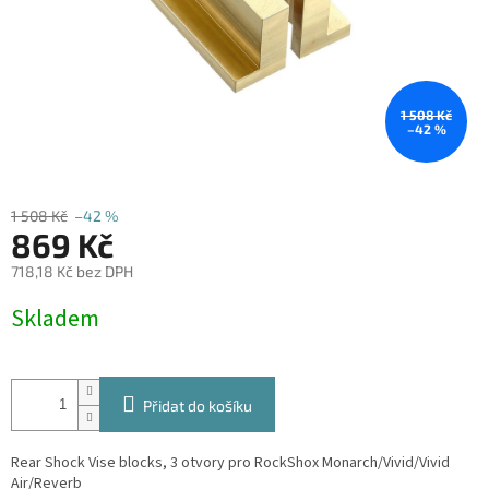
1 508 Kč
–42 %
1 508 Kč
–42 %
869 Kč
718,18 Kč bez DPH
Měrná
Skladem
cena:
Přidat do košíku
Rear Shock Vise blocks, 3 otvory pro RockShox Monarch/Vivid/Vivid
Air/Reverb