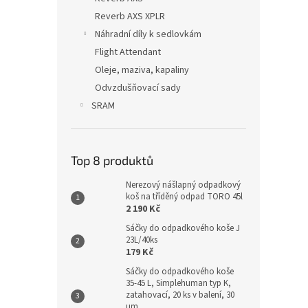
Reverb AXS XPLR
Náhradní díly k sedlovkám
Flight Attendant
Oleje, maziva, kapaliny
Odvzdušňovací sady
SRAM
Top 8 produktů
Nerezový nášlapný odpadkový
koš na tříděný odpad TORO 45l
2 190 Kč
Sáčky do odpadkového koše J
23L/40ks
179 Kč
Sáčky do odpadkového koše
35-45 L, Simplehuman typ K,
zatahovací, 20 ks v balení, 30
µm