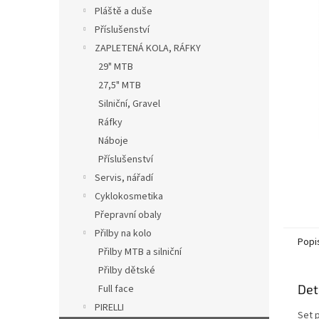
n
Pláště a duše
e
Příslušenství
l
ZAPLETENÁ KOLA, RÁFKY
29" MTB
27,5" MTB
Silniční, Gravel
Ráfky
Náboje
Příslušenství
Servis, nářadí
Cyklokosmetika
Přepravní obaly
Přilby na kolo
Popi
Přilby MTB a silniční
Přilby dětské
Det
Full face
PIRELLI
Set 