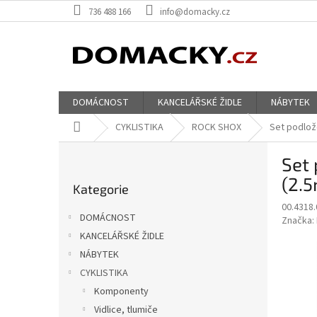
Přejít
736 488 166
info@domacky.cz
na
obsah
DOMÁCNOST
KANCELÁŘSKÉ ŽIDLE
NÁBYTEK
Domů
CYKLISTIKA
ROCK SHOX
Set podlož
P
Set 
o
Přeskočit
s
(2.5
Kategorie
kategorie
t
00.4318.
r
DOMÁCNOST
Značka:
a
KANCELÁŘSKÉ ŽIDLE
n
NÁBYTEK
n
í
CYKLISTIKA
p
Komponenty
a
Vidlice, tlumiče