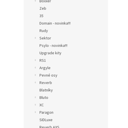
Boxxer
Zeb
35
Domain - novinka!!!
Rudy
Sektor
Psylo - novinka!!!
Upgrade kity
RS1
Argyle
Pevné osy
Reverb
Blatníky
Bluto
XC
Paragon
SIDLuxe
Reverb AXS