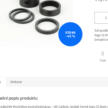
Set podl
572 Kč
logo (2.5
–45 %
Detailní 
TISK
s
Diskuze
ailní popis produktu
podložek RockShox pod představec - UD Carbon, lesklé černé logo (2.5mm 