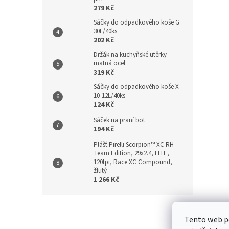
279 Kč
Sáčky do odpadkového koše G
30L/40ks
202 Kč
Držák na kuchyňské utěrky
matná ocel
319 Kč
Sáčky do odpadkového koše X
10-12L/40ks
124 Kč
Sáček na praní bot
194 Kč
Plášť Pirelli Scorpion™ XC RH
Team Edition, 29x2.4, LITE,
120tpi, Race XC Compound,
žlutý
1 266 Kč
Z
á
Kontakt
/
Tento web p
p