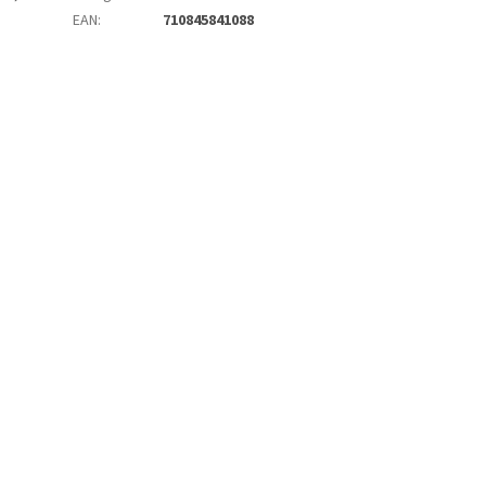
EAN
:
710845841088