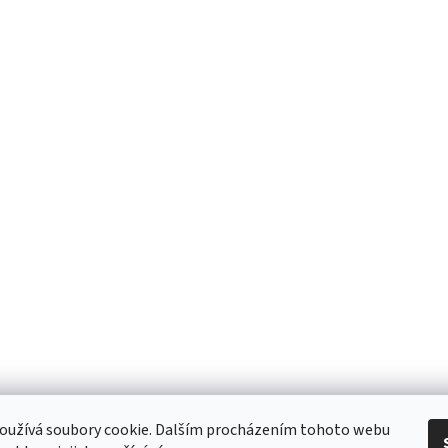
 Obchodní podmínky
/ Ochrana osobních údajů
/ Reklamace
/ Výměna, vr
oužívá soubory cookie. Dalším procházením tohoto webu