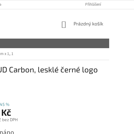
VY
Přihlášení
NÁKUPNÍ
Prázdný košík
KOŠÍK
m x 1, 1
D Carbon, lesklé černé logo
45 %
 Kč
č bez DPH
dnáno