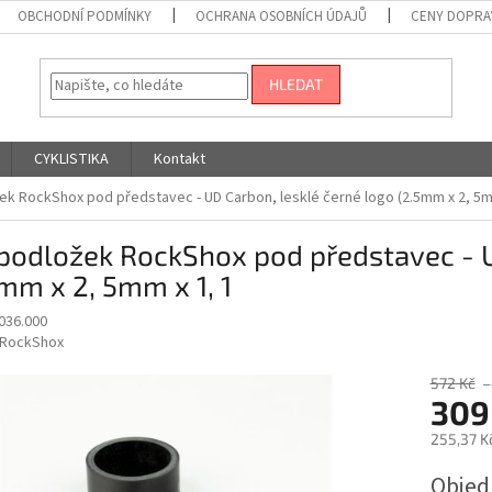
OBCHODNÍ PODMÍNKY
OCHRANA OSOBNÍCH ÚDAJŮ
CENY DOPRA
HLEDAT
CYKLISTIKA
Kontakt
ek RockShox pod představec - UD Carbon, lesklé černé logo (2.5mm x 2, 5m
podložek RockShox pod představec - U
mm x 2, 5mm x 1, 1
036.000
RockShox
572 Kč
–
309
255,37 K
Měrná
Obje
cena: