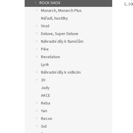
ROCK SHOX
1, 1
Monarch, Monarch Plus
Nářadí, hustilky
Vivid
Deluxe, Super Deluxe
Náhradní díly k tlumičům
Pike
Revelation
Lyrik
Náhradní díly k vidlicím
30
Judy
AKCE
Reba
Yari
Recon
Sid