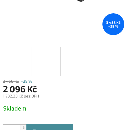
3 458 Kč
–39 %
3 458 Kč
–39 %
2 096 Kč
1 732,23 Kč bez DPH
Měrná
Skladem
cena: