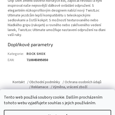
Grip Shift změnil odvětví horských kol, započal revoluci a nyní
inspiroval naše nejnovější dálkové ovládání odpružení. S
elegantním nízkoprofilovým designem nabízí nový TwistLoc
Ultimate jezdcům lepší kompatibilitu s teleskopickými
sedlovkami a čistší kokpit. S možností texturovaného nebo
hladkého gripu (rukojeti) a rovného nebo zakřiveného vedení
lanek, TwistLoc Ultimate umožňuje nastavení odpružení na dlani
vaší ruky.
Doplňkové parametry
Kategorie
:
ROCK SHOX
EAN
:
710845895050
Z
á
Kontakt
/ Obchodní podmínky
/ Ochrana osobních údajů
p
/ Reklamace
/ Výměna, vrácení zboží
a
Tento web používá soubory cookie. Dalším procházením
t
tohoto webu vyjadřujete souhlas s jejich používáním.
í
Vytvořil Shoptet