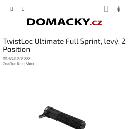
Přejít
NÁKUP
na
obsah
KOŠÍK
TwistLoc Ultimate Full Sprint, levý, 2
Position
00.4318.079.000
Značka:
RockShox