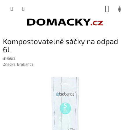
Přejít
NÁKUP
na
obsah
KOŠÍK
Kompostovatelné sáčky na odpad
6L
419683
Značka:
Brabantia