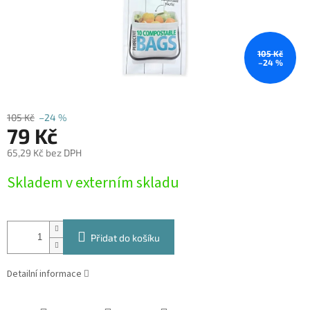
105 Kč
–24 %
105 Kč
–24 %
79 Kč
65,29 Kč bez DPH
Měrná
Skladem v externím skladu
cena:
Přidat do košíku
Detailní informace