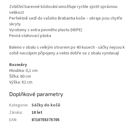
Zvláštní barevné kódování umožňuje rychle zjistit správnou
velikost
Perfektně sedí do vašeho Brabantia koše – okraje jsou chytře
skryty
Vyrobeny z extra pevného plastu (HDPE)
Pevná stahovací páska
Baleno v obalu s velkým otvorem po 40 kusech - sáčky nejsou k
sobě navzájem připojeny a velmi dobře se z obalu vyndavají
Rozměry
Hloubka: 0,1 cm
Šířka: 60 cm
Výška: 82 cm
Doplňkové parametry
Kategorie
:
Sáčky do košů
Záruka
:
10 let
EAN
:
8710755375705