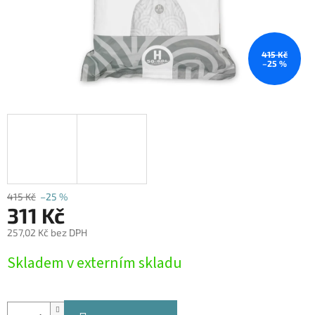
415 Kč
–25 %
415 Kč
–25 %
311 Kč
257,02 Kč bez DPH
Měrná
Skladem v externím skladu
cena: