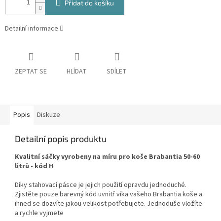
Přidat do košíku
Detailní informace
ZEPTAT SE
HLÍDAT
SDÍLET
Popis
Diskuze
Detailní popis produktu
Kvalitní sáčky vyrobeny na míru pro koše Brabantia 50-60
litrů - kód H
Díky stahovací pásce je jejich použití opravdu jednoduché.
Zjistěte pouze barevný kód uvnitř víka vašeho Brabantia koše a
ihned se dozvíte jakou velikost potřebujete. Jednoduše vložíte
a rychle vyjmete