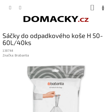
Přejít
NÁKUP
na
obsah
KOŠÍK
Sáčky do odpadkového koše H 50-
60L/40ks
138744
Značka:
Brabantia