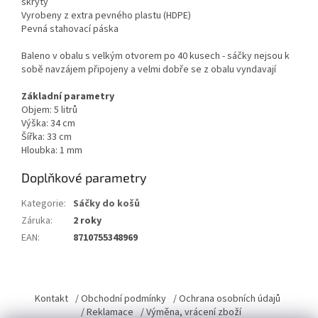
skryty
Vyrobeny z extra pevného plastu (HDPE)
Pevná stahovací páska
Baleno v obalu s velkým otvorem po 40 kusech - sáčky nejsou k
sobě navzájem připojeny a velmi dobře se z obalu vyndavají
Základní parametry
Objem: 5 litrů
Výška: 34 cm
Šířka: 33 cm
Hloubka: 1 mm
Doplňkové parametry
Kategorie
:
Sáčky do košů
Záruka
:
2 roky
EAN
:
8710755348969
Z
á
Kontakt
/ Obchodní podmínky
/ Ochrana osobních údajů
p
/ Reklamace
/ Výměna, vrácení zboží