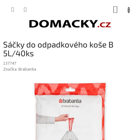
Přejít
NÁKUP
na
obsah
KOŠÍK
Sáčky do odpadkového koše B
5L/40ks
137747
Značka:
Brabantia