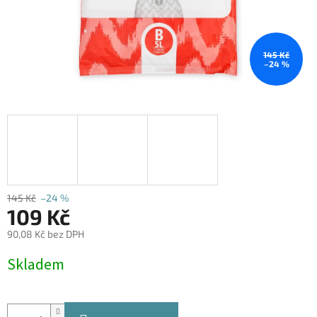
145 Kč
–24 %
145 Kč
–24 %
109 Kč
90,08 Kč bez DPH
Měrná
Skladem
cena: