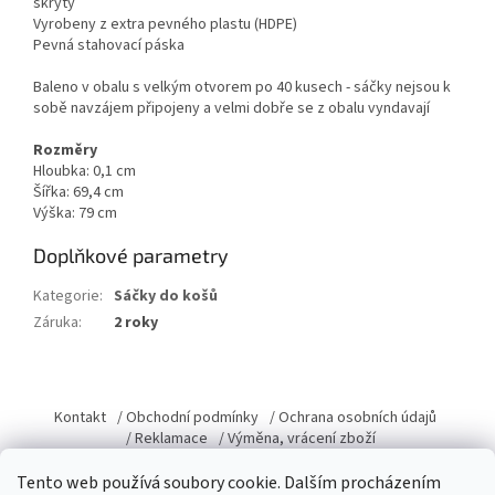
skryty
Vyrobeny z extra pevného plastu (HDPE)
Pevná stahovací páska
Baleno v obalu s velkým otvorem po 40 kusech - sáčky nejsou k
sobě navzájem připojeny a velmi dobře se z obalu vyndavají
Rozměry
Hloubka: 0,1 cm
Šířka: 69,4 cm
Výška: 79 cm
Doplňkové parametry
Kategorie
:
Sáčky do košů
Záruka
:
2 roky
Z
á
Kontakt
/ Obchodní podmínky
/ Ochrana osobních údajů
p
/ Reklamace
/ Výměna, vrácení zboží
a
Tento web používá soubory cookie. Dalším procházením
t