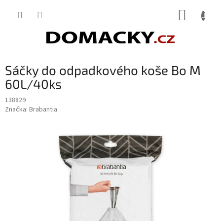
Přejít
NÁKUP
na
obsah
KOŠÍK
Sáčky do odpadkového koše Bo M
60L/40ks
138829
Značka:
Brabantia