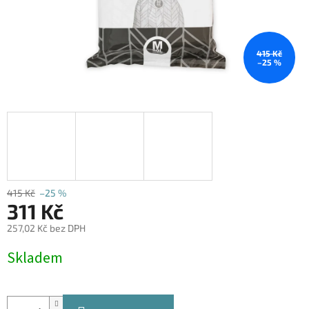
415 Kč
–25 %
415 Kč
–25 %
311 Kč
257,02 Kč bez DPH
Měrná
Skladem
cena: