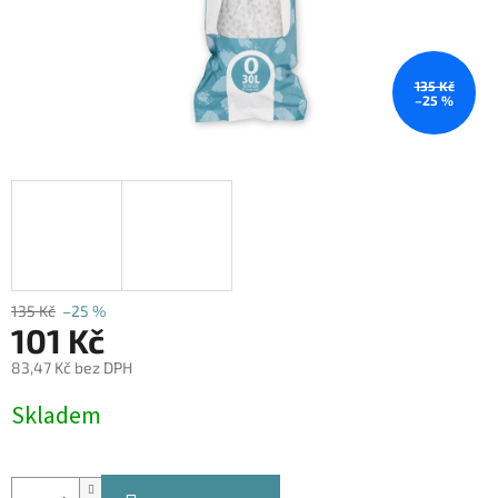
135 Kč
–25 %
135 Kč
–25 %
101 Kč
83,47 Kč bez DPH
Měrná
Skladem
cena: