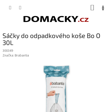
Přejít
NÁKUP
na
obsah
KOŠÍK
Sáčky do odpadkového koše Bo O
30L
300349
Značka:
Brabantia