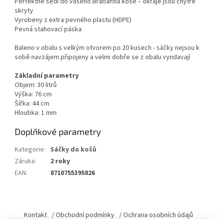
Perfektně sedí do vašeho Brabantia koše – okraje jsou chytře
skryty
Vyrobeny z extra pevného plastu (HDPE)
Pevná stahovací páska
Baleno v obalu s velkým otvorem po 20 kusech - sáčky nejsou k
sobě navzájem připojeny a velmi dobře se z obalu vyndavají
Základní parametry
Objem: 30 litrů
Výška: 76 cm
Šířka: 44 cm
Hloubka: 1 mm
Doplňkové parametry
Kategorie
:
Sáčky do košů
Záruka
:
2 roky
EAN
:
8710755395826
Z
á
Kontakt
/ Obchodní podmínky
/ Ochrana osobních údajů