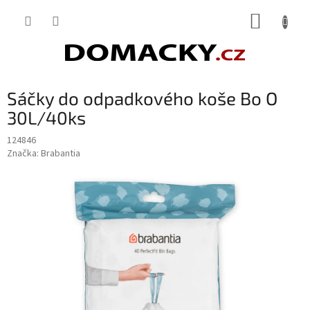
Přejít
NÁKUP
na
obsah
KOŠÍK
Sáčky do odpadkového koše Bo O
30L/40ks
124846
Značka:
Brabantia