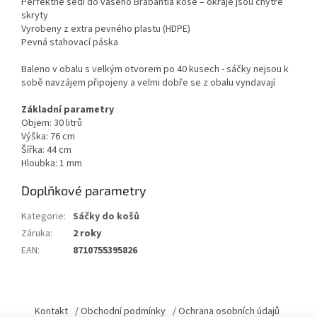
Perfektně sedí do vašeho Brabantia koše – okraje jsou chytře
skryty
Vyrobeny z extra pevného plastu (HDPE)
Pevná stahovací páska
Baleno v obalu s velkým otvorem po 40 kusech - sáčky nejsou k
sobě navzájem připojeny a velmi dobře se z obalu vyndavají
Základní parametry
Objem: 30 litrů
Výška: 76 cm
Šířka: 44 cm
Hloubka: 1 mm
Doplňkové parametry
Kategorie
:
Sáčky do košů
Záruka
:
2 roky
EAN
:
8710755395826
Z
á
Kontakt
/ Obchodní podmínky
/ Ochrana osobních údajů