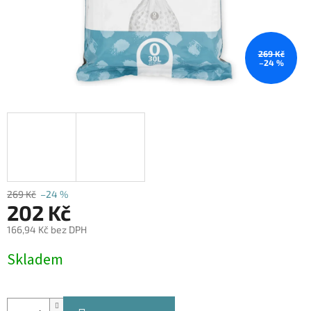
269 Kč
–24 %
269 Kč
–24 %
202 Kč
166,94 Kč bez DPH
Měrná
Skladem
cena: