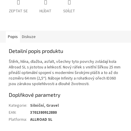
ZEPTAT SE
HLÍDAT
SDÍLET
Popis
Diskuze
Detailní popis produktu
Štěrk, hlína, dlažba, asfalt, všechny tyto povrchy zvládají kola
Allroad SL s jistotou a lehkostí. Nový ráfek s vnitřní šířkou 25 mm
přináší optimální spojení s moderními širokými plášti a to až do
rozměru 64 mm (2,5“). Náboje Infinity a rohatkový ořech ID360
jsou zárukou spolehlivosti a dlouhé životnosti.
Doplňkové parametry
Kategorie
:
Silniční, Gravel
EAN
:
3701380912880
Platforma
:
ALLROAD SL