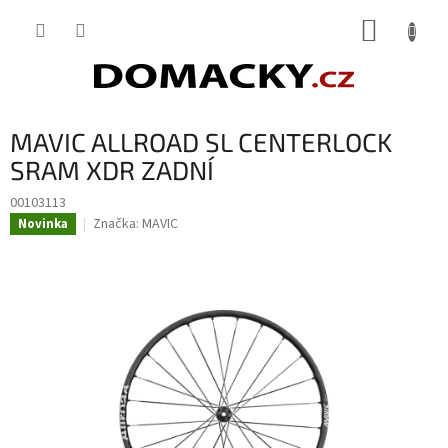
Přejít
NÁKUP
na
obsah
KOŠÍK
MAVIC ALLROAD SL CENTERLOCK
SRAM XDR ZADNÍ
00103113
Značka:
MAVIC
Novinka