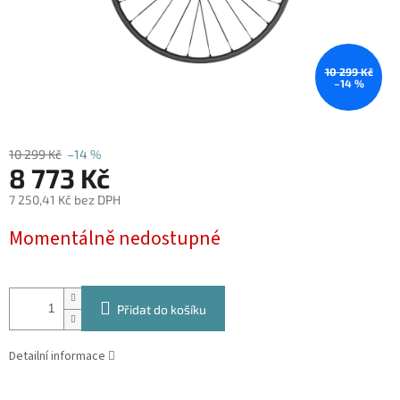
10 299 Kč
–14 %
10 299 Kč
–14 %
8 773 Kč
7 250,41 Kč bez DPH
Měrná
Momentálně nedostupné
cena:
Přidat do košíku
Detailní informace