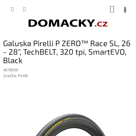
Přejít
NÁKUP
na
obsah
KOŠÍK
Galuska Pirelli P ZERO™ Race SL, 26
- 28", TechBELT, 320 tpi, SmartEVO,
Black
4076500
Značka:
Pirelli