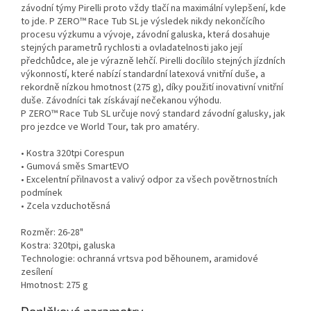
závodní týmy Pirelli proto vždy tlačí na maximální vylepšení, kde
to jde. P ZERO™ Race Tub SL je výsledek nikdy nekončícího
procesu výzkumu a vývoje, závodní galuska, která dosahuje
stejných parametrů rychlosti a ovladatelnosti jako její
předchůdce, ale je výrazně lehčí. Pirelli docílilo stejných jízdních
výkonností, které nabízí standardní latexová vnitřní duše, a
rekordně nízkou hmotnost (275 g), díky použití inovativní vnitřní
duše. Závodníci tak získávají nečekanou výhodu.
P ZERO™ Race Tub SL určuje nový standard závodní galusky, jak
pro jezdce ve World Tour, tak pro amatéry.
• Kostra 320tpi Corespun
• Gumová směs SmartEVO
• Excelentní přilnavost a valivý odpor za všech povětrnostních
podmínek
• Zcela vzduchotěsná
Rozměr: 26-28"
Kostra: 320tpi, galuska
Technologie: ochranná vrtsva pod běhounem, aramidové
zesílení
Hmotnost: 275 g