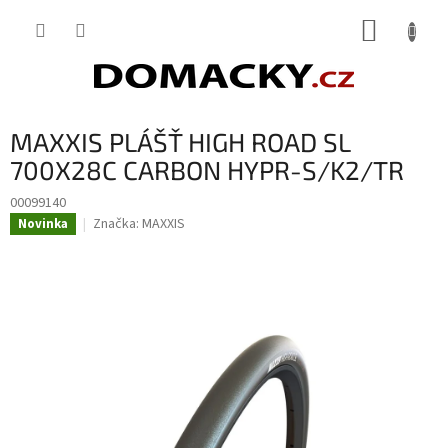
Přejít
NÁKUP
na
obsah
KOŠÍK
MAXXIS PLÁŠŤ HIGH ROAD SL
700X28C CARBON HYPR-S/K2/TR
00099140
Značka:
MAXXIS
Novinka