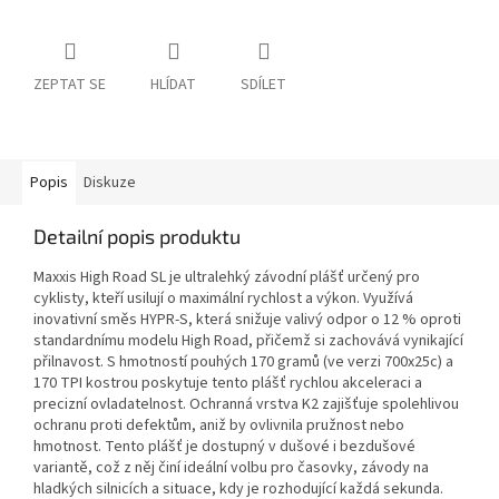
ZEPTAT SE
HLÍDAT
SDÍLET
Popis
Diskuze
Detailní popis produktu
Maxxis High Road SL je ultralehký závodní plášť určený pro
cyklisty, kteří usilují o maximální rychlost a výkon. Využívá
inovativní směs HYPR-S, která snižuje valivý odpor o 12 % oproti
standardnímu modelu High Road, přičemž si zachovává vynikající
přilnavost. S hmotností pouhých 170 gramů (ve verzi 700x25c) a
170 TPI kostrou poskytuje tento plášť rychlou akceleraci a
precizní ovladatelnost. Ochranná vrstva K2 zajišťuje spolehlivou
ochranu proti defektům, aniž by ovlivnila pružnost nebo
hmotnost. Tento plášť je dostupný v dušové i bezdušové
variantě, což z něj činí ideální volbu pro časovky, závody na
hladkých silnicích a situace, kdy je rozhodující každá sekunda.