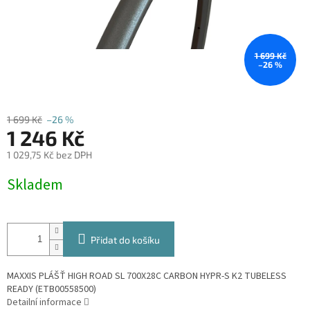
1 699 Kč
–26 %
1 699 Kč
–26 %
1 246 Kč
1 029,75 Kč bez DPH
Měrná
Skladem
cena:
Přidat do košíku
MAXXIS PLÁŠŤ HIGH ROAD SL 700X28C CARBON HYPR-S K2 TUBELESS
READY (ETB00558500)
Detailní informace