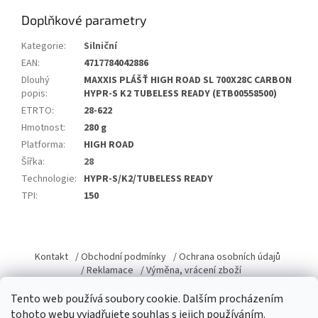
Doplňkové parametry
Kategorie
:
Silniční
EAN
:
4717784042886
Dlouhý
MAXXIS PLÁŠŤ HIGH ROAD SL 700X28C CARBON
popis
:
HYPR-S K2 TUBELESS READY (ETB00558500)
ETRTO
:
28-622
Hmotnost
:
280 g
Platforma
:
HIGH ROAD
Šířka
:
28
Technologie
:
HYPR-S/K2/TUBELESS READY
TPI
:
150
Z
á
Kontakt
/ Obchodní podmínky
/ Ochrana osobních údajů
p
/ Reklamace
/ Výměna, vrácení zboží
a
Tento web používá soubory cookie. Dalším procházením
t
tohoto webu vyjadřujete souhlas s jejich používáním.
í