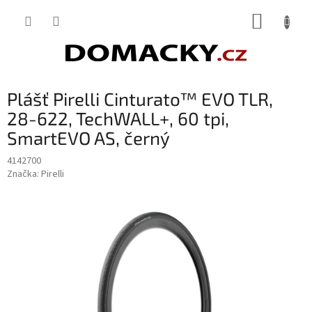
Přejít
NÁKUP
na
obsah
KOŠÍK
Plášť Pirelli Cinturato™ EVO TLR,
28-622, TechWALL+, 60 tpi,
SmartEVO AS, černý
4142700
Značka:
Pirelli