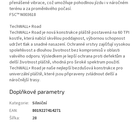
přenášené vibrace, což umožňuje pohodlnou jízdu i v náročném
terénu a za proměnlivého počasí.
FSC™ N003618
TechWALL+ Road
TechWALL+ Road je nová konstrukce pláště postavená na 60 TPI
kostře, která nabízí skvělou poddajnost, výbornou schopnost
udržet tlak a snadné nasazení. Ochranné vrstvy zajišťují vysokou
spolehlivost a dlouhou životnost bez kompromisů v oblasti
valivého odporu. Výsledkem je lepší ochrana proti defektům a
delší životnost pláště, vhodná pro široké spektrum použití.
TechWALL+ Road je naše nejlepší bezdušová konstrukce pro
univerzální pláště, které jsou připraveny zvládnout delší a
náročnější trasy.
Doplňkové parametry
Kategorie
:
Silniční
EAN
:
8019227414271
Šířka
:
28
Z