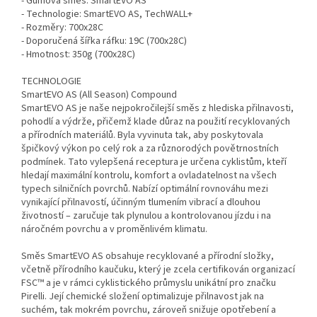
- Gumová směs: SmartEVO AS
- Technologie: SmartEVO AS, TechWALL+
- Rozměry: 700x28C
- Doporučená šířka ráfku: 19C (700x28C)
- Hmotnost: 350g (700x28C)
TECHNOLOGIE
SmartEVO AS (All Season) Compound
SmartEVO AS je naše nejpokročilejší směs z hlediska přilnavosti,
pohodlí a výdrže, přičemž klade důraz na použití recyklovaných
a přírodních materiálů. Byla vyvinuta tak, aby poskytovala
špičkový výkon po celý rok a za různorodých povětrnostních
podmínek. Tato vylepšená receptura je určena cyklistům, kteří
hledají maximální kontrolu, komfort a ovladatelnost na všech
typech silničních povrchů. Nabízí optimální rovnováhu mezi
vynikající přilnavostí, účinným tlumením vibrací a dlouhou
životností – zaručuje tak plynulou a kontrolovanou jízdu i na
náročném povrchu a v proměnlivém klimatu.
Směs SmartEVO AS obsahuje recyklované a přírodní složky,
včetně přírodního kaučuku, který je zcela certifikován organizací
FSC™ a je v rámci cyklistického průmyslu unikátní pro značku
Pirelli. Její chemické složení optimalizuje přilnavost jak na
suchém, tak mokrém povrchu, zároveň snižuje opotřebení a