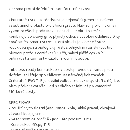
Ochrana protoi defektům - Komfort - Přilnavost
Cinturato™ EVO TLR představuje nejnovější generaci našeho
všestranného pláště pro silnici i gravel. Navržený pro maximální
výkon za všech podmínek – na suchu, mokru i v terénu –
kombinuje špičkový grip, plynulý odval a vysokou odolnost. Díky
nové směsi SmartEVO AS, která obsahuje více než 50 %
recyklovaných a biologicky rozložitelných materiálů (včetně
přírodní pryže s certifikací FSC™), nabízí plášť vynikající
přilnavost a komfort v každém ročním období.
Tubeless-ready konstrukce s vícestupňovou ochranou proti
defektu zajišťuje spolehlivost i na náročnějších trasách.
Cinturato™ EVO TLR je ideální volbou pro cyklisty, kteří chtějí bez
obav překonávat vše – od hladkého asfaltu až po kamenité
štěrkové cesty.
SPECIFIKACE
- Použití: vytrvalostní (endurance) kola, lehký gravel, okrajově
závodní kola, gravel
- Sezónnost: celoročně - jaro, léto podzim, zima
- Konstrukce: 60tpi, TLR