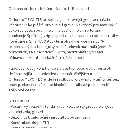
Ochrana protoi defektům - Komfort - Přilnavost
Cinturato™ EVO TLR představuje nejnovější generaci našeho
všestranného pláště pro silnici i gravel. Navržený pro maximální
výkon za všech podmínek – na suchu, mokru i v terénu –
kombinuje špičkový grip, plynulý odval a vysokou odolnost. Díky
nové směsi SmartEVO AS, která obsahuje více než 50 %
recyklovaných a biologicky rozložitelných materiálů (včetně
přírodní pryže s certifikací FSC™), nabízí plášť vynikající
přilnavost a komfort v každém ročním období.
Tubeless-ready konstrukce s vícestupňovou ochranou proti
defektu zajišťuje spolehlivost i na náročnějších trasách.
Cinturato™ EVO TLR je ideální volbou pro cyklisty, kteří chtějí bez
obav překonávat vše – od hladkého asfaltu až po kamenité
štěrkové cesty.
SPECIFIKACE
- Použití: vytrvalostní (endurance) kola, lehký gravel, okrajově
závodní kola, gravel
- Sezónnost: celoročně - jaro, léto podzim, zima
- Konstrukce: 60tpi, TLR