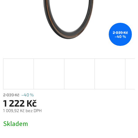
2 039 Kč
–40 %
2 039 Kč
–40 %
1 222 Kč
1 009,92 Kč bez DPH
Měrná
Skladem
cena: