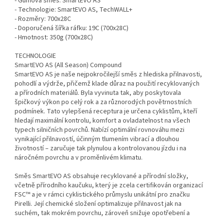
- Gumová směs: SmartEVO AS
- Technologie: SmartEVO AS, TechWALL+
- Rozměry: 700x28C
- Doporučená šířka ráfku: 19C (700x28C)
- Hmotnost: 350g (700x28C)
TECHNOLOGIE
SmartEVO AS (All Season) Compound
SmartEVO AS je naše nejpokročilejší směs z hlediska přilnavosti,
pohodlí a výdrže, přičemž klade důraz na použití recyklovaných
a přírodních materiálů. Byla vyvinuta tak, aby poskytovala
špičkový výkon po celý rok a za různorodých povětrnostních
podmínek. Tato vylepšená receptura je určena cyklistům, kteří
hledají maximální kontrolu, komfort a ovladatelnost na všech
typech silničních povrchů. Nabízí optimální rovnováhu mezi
vynikající přilnavostí, účinným tlumením vibrací a dlouhou
životností – zaručuje tak plynulou a kontrolovanou jízdu i na
náročném povrchu a v proměnlivém klimatu.
Směs SmartEVO AS obsahuje recyklované a přírodní složky,
včetně přírodního kaučuku, který je zcela certifikován organizací
FSC™ a je v rámci cyklistického průmyslu unikátní pro značku
Pirelli. Její chemické složení optimalizuje přilnavost jak na
suchém, tak mokrém povrchu, zároveň snižuje opotřebení a