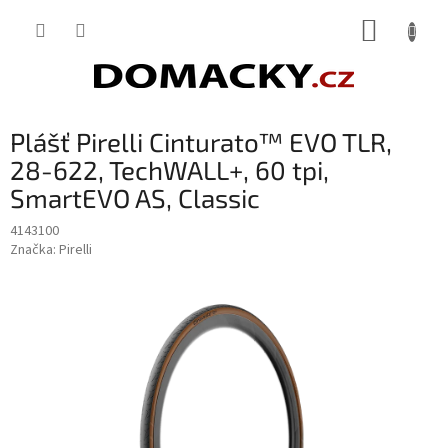
Přejít
NÁKUP
na
obsah
KOŠÍK
Plášť Pirelli Cinturato™ EVO TLR,
28-622, TechWALL+, 60 tpi,
SmartEVO AS, Classic
4143100
Značka:
Pirelli