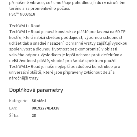
přenášené vibrace, což umožňuje pohodlnou jízdu i v náročném
terénu a za proměnlivého počasí.
FSC™ N003618
TechWALL+ Road
TechWALL+ Road je nová konstrukce pláště postavená na 60 TPI
kostře, která nabízí skvělou poddajnost, výbornou schopnost
udržet tlak a snadné nasazení. Ochranné vrstvy zajišťují vysokou
spolehlivost a dlouhou životnost bez kompromisů v oblasti
valivého odporu. Výsledkem je lepší ochrana proti defektům a
delší životnost pláště, vhodná pro široké spektrum použití.
TechWALL+ Road je naše nejlepší bezdušová konstrukce pro
univerzální pláště, které jsou připraveny zvládnout delší a
náročnější trasy.
Doplňkové parametry
Kategorie
:
Silniční
EAN
:
8019227414318
Šířka
:
28
Z