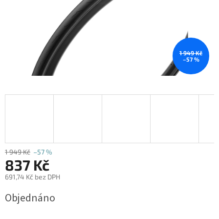
1 949 Kč
–57 %
1 949 Kč
–57 %
837 Kč
691,74 Kč bez DPH
Měrná
Objednáno
cena: