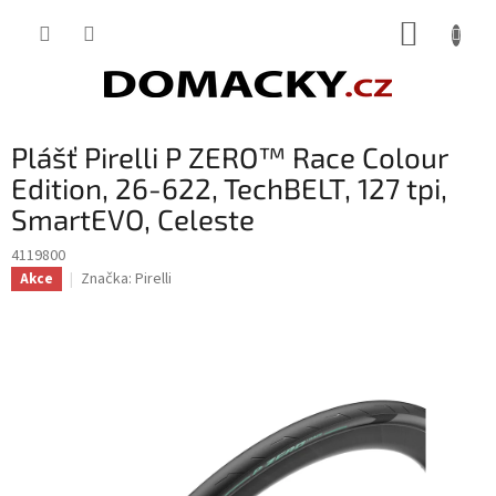
Přejít
NÁKUP
na
obsah
KOŠÍK
Plášť Pirelli P ZERO™ Race Colour
Edition, 26-622, TechBELT, 127 tpi,
SmartEVO, Celeste
4119800
Značka:
Pirelli
Akce