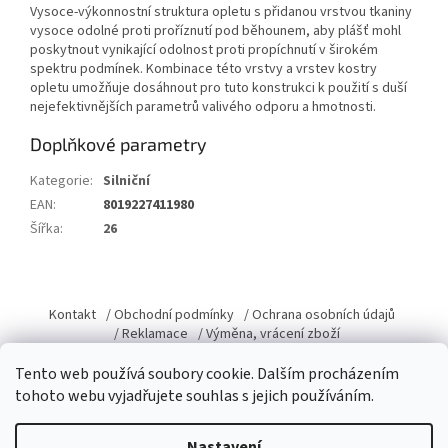
Vysoce-výkonnostní struktura opletu s přidanou vrstvou tkaniny
vysoce odolné proti proříznutí pod běhounem, aby plášť mohl
poskytnout vynikající odolnost proti propíchnutí v širokém
spektru podmínek. Kombinace této vrstvy a vrstev kostry
opletu umožňuje dosáhnout pro tuto konstrukci k použití s duší
nejefektivnějších parametrů valivého odporu a hmotnosti.
Doplňkové parametry
Kategorie
:
Silniční
EAN
:
8019227411980
Šířka
:
26
Z
á
Kontakt
/ Obchodní podmínky
/ Ochrana osobních údajů
p
/ Reklamace
/ Výměna, vrácení zboží
a
Tento web používá soubory cookie. Dalším procházením
t
tohoto webu vyjadřujete souhlas s jejich používáním.
í
Vytvořil Shoptet
Nastavení