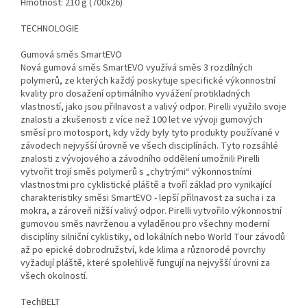
Hmotnost: 210 g (700x26)
TECHNOLOGIE
Gumová směs SmartEVO
Nová gumová směs SmartEVO využívá směs 3 rozdílných
polymerů, ze kterých každý poskytuje specifické výkonnostní
kvality pro dosažení optimálního vyvážení protikladných
vlastností, jako jsou přilnavost a valivý odpor. Pirelli využilo svoje
znalosti a zkušenosti z více než 100 let ve vývoji gumových
směsí pro motosport, kdy vždy byly tyto produkty používané v
závodech nejvyšší úrovně ve všech disciplínách. Tyto rozsáhlé
znalosti z vývojového a závodního oddělení umožnili Pirelli
vytvořit trojí směs polymerů s „chytrými“ výkonnostními
vlastnostmi pro cyklistické pláště a tvoří základ pro vynikající
charakteristiky směsi SmartEVO - lepší přilnavost za sucha i za
mokra, a zároveň nižší valivý odpor. Pirelli vytvořilo výkonnostní
gumovou směs navrženou a vyladěnou pro všechny moderní
disciplíny silniční cyklistiky, od lokálních nebo World Tour závodů
až po epické dobrodružství, kde klima a různorodé povrchy
vyžadují pláště, které spolehlivě fungují na nejvyšší úrovni za
všech okolností.
TechBELT