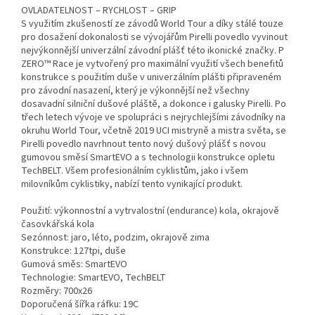
OVLADATELNOST – RYCHLOST – GRIP
S využitím zkušeností ze závodů World Tour a díky stálé touze
pro dosažení dokonalosti se vývojářům Pirelli povedlo vyvinout
nejvýkonnější univerzální závodní plášť této ikonické značky. P
ZERO™ Race je vytvořený pro maximální využití všech benefitů
konstrukce s použitím duše v univerzálním plášti připraveném
pro závodní nasazení, který je výkonnější než všechny
dosavadní silniční dušové pláště, a dokonce i galusky Pirelli. Po
třech letech vývoje ve spolupráci s nejrychlejšími závodníky na
okruhu World Tour, včetně 2019 UCI mistryně a mistra světa, se
Pirelli povedlo navrhnout tento nový dušový plášť s novou
gumovou směsí SmartEVO a s technologii konstrukce opletu
TechBELT. Všem profesionálním cyklistům, jako i všem
milovníkům cyklistiky, nabízí tento vynikající produkt.
Použití: výkonnostní a vytrvalostní (endurance) kola, okrajově
časovkářská kola
Sezónnost: jaro, léto, podzim, okrajově zima
Konstrukce: 127tpi, duše
Gumová směs: SmartEVO
Technologie: SmartEVO, TechBELT
Rozměry: 700x26
Doporučená šířka ráfku: 19C