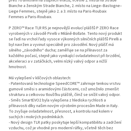
přes 70 umístění na stupních vítězů, včetně 2. místa na Strade
Bianche a ženským Strade Bianche, 2. místo na Liege–Bastogne–
Liege Femmes, stejně jako 2. a 3. místo na Paris-Roubaix
Femmes a Paris-Roubaix.
P ZERO™ Race TLR RS je nejnovější evolucí plášťů P ZERO Race
vyrobených v závodě Pirelli v Miláně-Bollate. Tento nový produkt
se řadí na vrchol řady vysoce výkonných silničních plášťů Pirelli a
byl navržen a vyvinut speciálně pro závodění. Nový plášť má
silného „závodního“ ducha; zaměřuje se na přilnavost za
každého počasí, stejně jako vynikající ovladatelnost při brzdění,
akceleraci a v zatáčkách, velmi nízký valivý odpor a nižší
hmotnost.
Má vylepšení v klíčových oblastech:
- Patentovaná technologie SpeedCORE™ zahrnuje tenkou vrstvu
gumové směsi s aramidovými částicemi, což umožnilo zmenšit
strukturu a celkovou tloušťku pláště, čímž se snížil valivý odpor.
- Směs SmartEVO2 byla vylepšena z hlediska rychlosti a
přilnavosti díky našim novým výrobním procesům Made in Italy.
To zvyšuje ovladatelnost, přesnost, a kontrolu nad kolem v
suchých i mokrých podmínkách.
- Nový design TLR patky poskytuje lepší kompatibilitu a zadržení
vzduchu, což je vhodné pro moderní ráfky, včetně těch bez