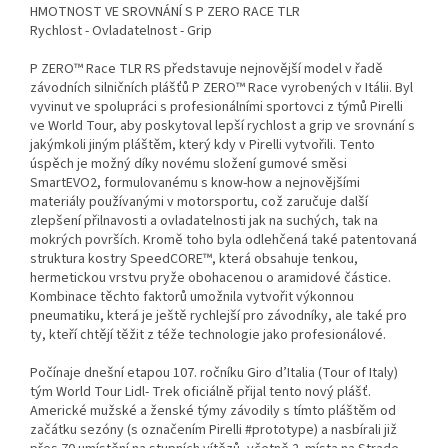
HMOTNOST VE SROVNÁNÍ S P ZERO RACE TLR
Rychlost - Ovladatelnost - Grip
P ZERO™ Race TLR RS představuje nejnovější model v řadě
závodních silničních plášťů P ZERO™ Race vyrobených v Itálii. Byl
vyvinut ve spolupráci s profesionálními sportovci z týmů Pirelli
ve World Tour, aby poskytoval lepší rychlost a grip ve srovnání s
jakýmkoli jiným pláštěm, který kdy v Pirelli vytvořili. Tento
úspěch je možný díky novému složení gumové směsi
SmartEVO2, formulovanému s know-how a nejnovějšími
materiály používanými v motorsportu, což zaručuje další
zlepšení přilnavosti a ovladatelnosti jak na suchých, tak na
mokrých površích. Kromě toho byla odlehčená také patentovaná
struktura kostry SpeedCORE™, která obsahuje tenkou,
hermetickou vrstvu pryže obohacenou o aramidové částice.
Kombinace těchto faktorů umožnila vytvořit výkonnou
pneumatiku, která je ještě rychlejší pro závodníky, ale také pro
ty, kteří chtějí těžit z téže technologie jako profesionálové.
Počínaje dnešní etapou 107. ročníku Giro d’Italia (Tour of Italy)
tým World Tour Lidl- Trek oficiálně přijal tento nový plášť.
Americké mužské a ženské týmy závodily s tímto pláštěm od
začátku sezóny (s označením Pirelli #prototype) a nasbírali již