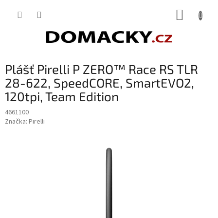
Přejít
NÁKUP
na
obsah
KOŠÍK
Plášť Pirelli P ZERO™ Race RS TLR
28-622, SpeedCORE, SmartEVO2,
120tpi, Team Edition
4661100
Značka:
Pirelli