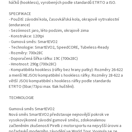
háčků (hookless), vyrobených podle standardů ETRTO a ISO.
SPECIFIKACE
- Použití: závodní kola, časovkářská kola, okrajově vytrvalostní
(endurance)
- Sezónnost: jaro, léto podzim, okrajově zima
- Konstrukce: 120tpi
- Gumová směs: SmartEVO2
- Technologie: SmartEVO2, SpeedCORE, Tubeless-Ready
- Rozměry: 700x28C
- Doporučená šířka ráfku: 19C (700x28C)
- Hmotnost: 290g (700x28C)
- Kompatibilita hookless (ráfky bez hrany patky): Rozměry 26-622
a menší NEJSOU kompatibilní s hookless ráfky. Rozměry 28-622 a
větší JSOU kompatibilní s hookless ráfky podle standardu
ETRTO (5bar/73psi max. tlak huštění).
TECHNOLOGIE
Gumová směs SmartEVO2
Nová směs SmartEVO2 představuje nejnovější pokrok ve
vysokovýkonné závodní gumové směsi, zdokonalenou
začleněním zkušeností Pirelli z motorsportu na nejvyšší úrovni a
požadavků moderního závodění ve World Tour. Vyvinula se ze