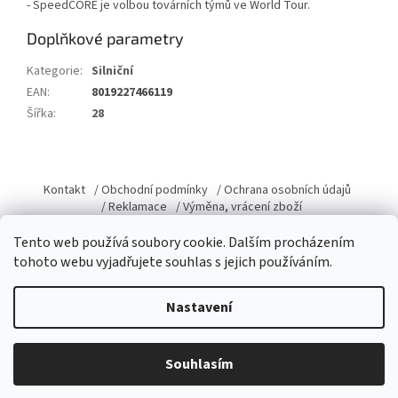
- SpeedCORE je volbou továrních týmů ve World Tour.
Doplňkové parametry
Kategorie
:
Silniční
EAN
:
8019227466119
Šířka
:
28
Z
á
Kontakt
/ Obchodní podmínky
/ Ochrana osobních údajů
p
/ Reklamace
/ Výměna, vrácení zboží
a
Tento web používá soubory cookie. Dalším procházením
t
tohoto webu vyjadřujete souhlas s jejich používáním.
í
Vytvořil Shoptet
Nastavení
Copyright 2026
Domacky.cz
. Všechna práva vyhrazena.
Upravit
Souhlasím
nastavení cookies