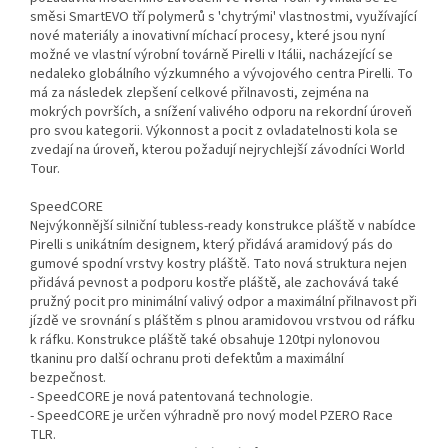
směsi SmartEVO tří polymerů s 'chytrými' vlastnostmi, využívající
nové materiály a inovativní míchací procesy, které jsou nyní
možné ve vlastní výrobní továrně Pirelli v Itálii, nacházející se
nedaleko globálního výzkumného a vývojového centra Pirelli. To
má za následek zlepšení celkové přilnavosti, zejména na
mokrých površích, a snížení valivého odporu na rekordní úroveň
pro svou kategorii. Výkonnost a pocit z ovladatelnosti kola se
zvedají na úroveň, kterou požadují nejrychlejší závodníci World
Tour.
SpeedCORE
Nejvýkonnější silniční tubless-ready konstrukce pláště v nabídce
Pirelli s unikátním designem, který přidává aramidový pás do
gumové spodní vrstvy kostry pláště. Tato nová struktura nejen
přidává pevnost a podporu kostře pláště, ale zachovává také
pružný pocit pro minimální valivý odpor a maximální přilnavost při
jízdě ve srovnání s pláštěm s plnou aramidovou vrstvou od ráfku
k ráfku. Konstrukce pláště také obsahuje 120tpi nylonovou
tkaninu pro další ochranu proti defektům a maximální
bezpečnost.
- SpeedCORE je nová patentovaná technologie.
- SpeedCORE je určen výhradně pro nový model PZERO Race
TLR.