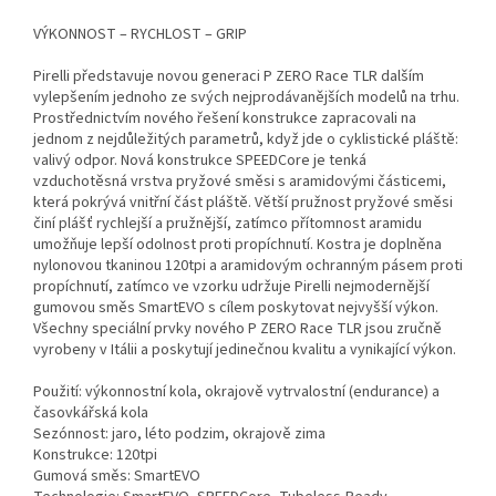
VÝKONNOST – RYCHLOST – GRIP
Pirelli představuje novou generaci P ZERO Race TLR dalším
vylepšením jednoho ze svých nejprodávanějších modelů na trhu.
Prostřednictvím nového řešení konstrukce zapracovali na
jednom z nejdůležitých parametrů, když jde o cyklistické pláště:
valivý odpor. Nová konstrukce SPEEDCore je tenká
vzduchotěsná vrstva pryžové směsi s aramidovými částicemi,
která pokrývá vnitřní část pláště. Větší pružnost pryžové směsi
činí plášť rychlejší a pružnější, zatímco přítomnost aramidu
umožňuje lepší odolnost proti propíchnutí. Kostra je doplněna
nylonovou tkaninou 120tpi a aramidovým ochranným pásem proti
propíchnutí, zatímco ve vzorku udržuje Pirelli nejmodernější
gumovou směs SmartEVO s cílem poskytovat nejvyšší výkon.
Všechny speciální prvky nového P ZERO Race TLR jsou zručně
vyrobeny v Itálii a poskytují jedinečnou kvalitu a vynikající výkon.
Použití: výkonnostní kola, okrajově vytrvalostní (endurance) a
časovkářská kola
Sezónnost: jaro, léto podzim, okrajově zima
Konstrukce: 120tpi
Gumová směs: SmartEVO