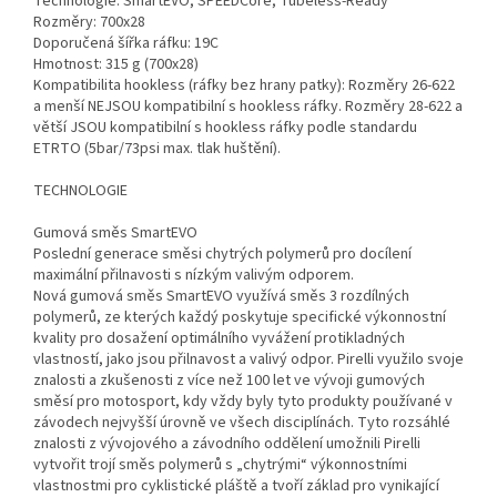
Technologie: SmartEVO, SPEEDCore, Tubeless-Ready
Rozměry: 700x28
Doporučená šířka ráfku: 19C
Hmotnost: 315 g (700x28)
Kompatibilita hookless (ráfky bez hrany patky): Rozměry 26-622
a menší NEJSOU kompatibilní s hookless ráfky. Rozměry 28-622 a
větší JSOU kompatibilní s hookless ráfky podle standardu
ETRTO (5bar/73psi max. tlak huštění).
TECHNOLOGIE
Gumová směs SmartEVO
Poslední generace směsi chytrých polymerů pro docílení
maximální přilnavosti s nízkým valivým odporem.
Nová gumová směs SmartEVO využívá směs 3 rozdílných
polymerů, ze kterých každý poskytuje specifické výkonnostní
kvality pro dosažení optimálního vyvážení protikladných
vlastností, jako jsou přilnavost a valivý odpor. Pirelli využilo svoje
znalosti a zkušenosti z více než 100 let ve vývoji gumových
směsí pro motosport, kdy vždy byly tyto produkty používané v
závodech nejvyšší úrovně ve všech disciplínách. Tyto rozsáhlé
znalosti z vývojového a závodního oddělení umožnili Pirelli
vytvořit trojí směs polymerů s „chytrými“ výkonnostními
vlastnostmi pro cyklistické pláště a tvoří základ pro vynikající