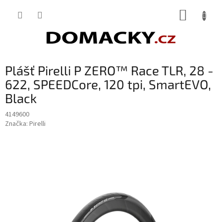
Přejít
NÁKUP
na
obsah
KOŠÍK
Plášť Pirelli P ZERO™ Race TLR, 28 -
622, SPEEDCore, 120 tpi, SmartEVO,
Black
4149600
Značka:
Pirelli