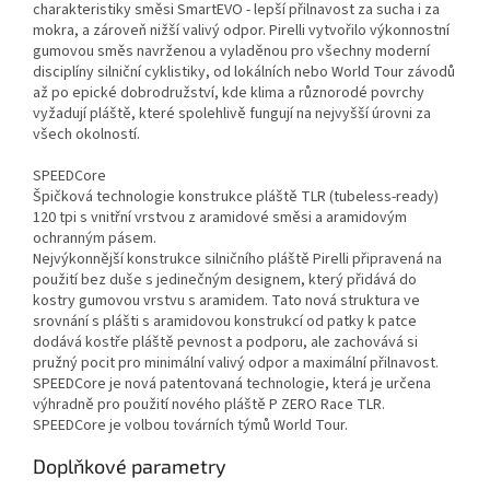
charakteristiky směsi SmartEVO - lepší přilnavost za sucha i za
mokra, a zároveň nižší valivý odpor. Pirelli vytvořilo výkonnostní
gumovou směs navrženou a vyladěnou pro všechny moderní
disciplíny silniční cyklistiky, od lokálních nebo World Tour závodů
až po epické dobrodružství, kde klima a různorodé povrchy
vyžadují pláště, které spolehlivě fungují na nejvyšší úrovni za
všech okolností.
SPEEDCore
Špičková technologie konstrukce pláště TLR (tubeless-ready)
120 tpi s vnitřní vrstvou z aramidové směsi a aramidovým
ochranným pásem.
Nejvýkonnější konstrukce silničního pláště Pirelli připravená na
použití bez duše s jedinečným designem, který přidává do
kostry gumovou vrstvu s aramidem. Tato nová struktura ve
srovnání s plášti s aramidovou konstrukcí od patky k patce
dodává kostře pláště pevnost a podporu, ale zachovává si
pružný pocit pro minimální valivý odpor a maximální přilnavost.
SPEEDCore je nová patentovaná technologie, která je určena
výhradně pro použití nového pláště P ZERO Race TLR.
SPEEDCore je volbou továrních týmů World Tour.
Doplňkové parametry