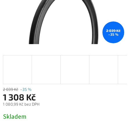
2 039 Kč
–35 %
2 039 Kč
–35 %
1 308 Kč
1 080,99 Kč bez DPH
Měrná
Skladem
cena: