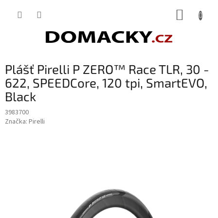
Přejít
NÁKUP
na
obsah
KOŠÍK
Plášť Pirelli P ZERO™ Race TLR, 30 -
622, SPEEDCore, 120 tpi, SmartEVO,
Black
3983700
Značka:
Pirelli