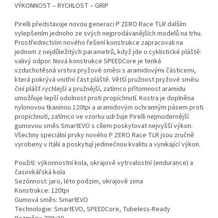
VÝKONNOST – RYCHLOST – GRIP
Pirelli představuje novou generaci P ZERO Race TLR dalším
vylepšením jednoho ze svých nejprodávanějších modelů na trhu.
Prostřednictvím nového řešení konstrukce zapracovali na
jednom z nejdůležitých parametrů, když jde o cyklistické pláště:
valivý odpor. Nová konstrukce SPEEDCore je tenká
vzduchotěsná vrstva pryžové směsi s aramidovými částicemi,
která pokrývá vnitřní část pláště. Větší pružnost pryžové směsi
činí plášť rychlejší a pružnější, zatímco přítomnost aramidu
umožňuje lepší odolnost proti propíchnutí. Kostra je doplněna
nylonovou tkaninou 120tpi a aramidovým ochranným pásem proti
propíchnutí, zatímco ve vzorku udržuje Pirelli nejmodernější
gumovou směs SmartEVO s cílem poskytovat nejvyšší výkon.
Všechny speciální prvky nového P ZERO Race TLR jsou zručně
vyrobeny v Itálii a poskytují jedinečnou kvalitu a vynikající výkon.
Použití: výkonnostní kola, okrajově vytrvalostní (endurance) a
časovkářská kola
Sezónnost: jaro, léto podzim, okrajově zima
Konstrukce: 120tpi
Gumová směs: SmartEVO
Technologie: SmartEVO, SPEEDCore, Tubeless-Ready