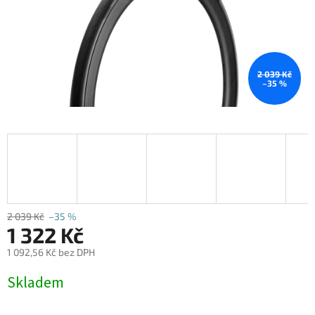
2 039 Kč
–35 %
2 039 Kč
–35 %
1 322 Kč
1 092,56 Kč bez DPH
Měrná
Skladem
cena: