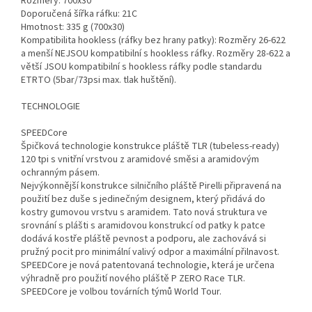
Rozměry: 700x30
Doporučená šířka ráfku: 21C
Hmotnost: 335 g (700x30)
Kompatibilita hookless (ráfky bez hrany patky): Rozměry 26-622
a menší NEJSOU kompatibilní s hookless ráfky. Rozměry 28-622 a
větší JSOU kompatibilní s hookless ráfky podle standardu
ETRTO (5bar/73psi max. tlak huštění).
TECHNOLOGIE
SPEEDCore
Špičková technologie konstrukce pláště TLR (tubeless-ready)
120 tpi s vnitřní vrstvou z aramidové směsi a aramidovým
ochranným pásem.
Nejvýkonnější konstrukce silničního pláště Pirelli připravená na
použití bez duše s jedinečným designem, který přidává do
kostry gumovou vrstvu s aramidem. Tato nová struktura ve
srovnání s plášti s aramidovou konstrukcí od patky k patce
dodává kostře pláště pevnost a podporu, ale zachovává si
pružný pocit pro minimální valivý odpor a maximální přilnavost.
SPEEDCore je nová patentovaná technologie, která je určena
výhradně pro použití nového pláště P ZERO Race TLR.
SPEEDCore je volbou továrních týmů World Tour.