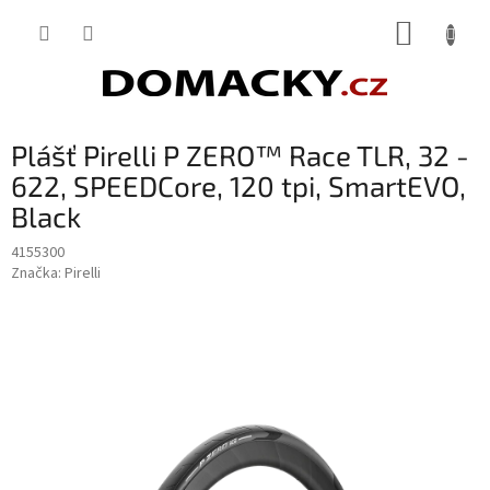
Přejít
NÁKUP
na
obsah
KOŠÍK
Plášť Pirelli P ZERO™ Race TLR, 32 -
622, SPEEDCore, 120 tpi, SmartEVO,
Black
4155300
Značka:
Pirelli