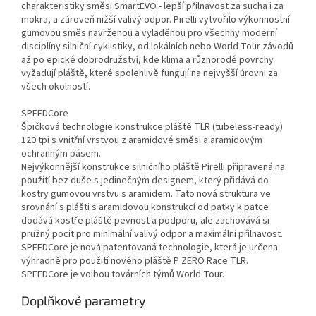
charakteristiky směsi SmartEVO - lepší přilnavost za sucha i za
mokra, a zároveň nižší valivý odpor. Pirelli vytvořilo výkonnostní
gumovou směs navrženou a vyladěnou pro všechny moderní
disciplíny silniční cyklistiky, od lokálních nebo World Tour závodů
až po epické dobrodružství, kde klima a různorodé povrchy
vyžadují pláště, které spolehlivě fungují na nejvyšší úrovni za
všech okolností.
SPEEDCore
Špičková technologie konstrukce pláště TLR (tubeless-ready)
120 tpi s vnitřní vrstvou z aramidové směsi a aramidovým
ochranným pásem.
Nejvýkonnější konstrukce silničního pláště Pirelli připravená na
použití bez duše s jedinečným designem, který přidává do
kostry gumovou vrstvu s aramidem. Tato nová struktura ve
srovnání s plášti s aramidovou konstrukcí od patky k patce
dodává kostře pláště pevnost a podporu, ale zachovává si
pružný pocit pro minimální valivý odpor a maximální přilnavost.
SPEEDCore je nová patentovaná technologie, která je určena
výhradně pro použití nového pláště P ZERO Race TLR.
SPEEDCore je volbou továrních týmů World Tour.
Doplňkové parametry