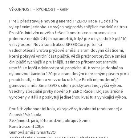
VÝKONNOST – RYCHLOST – GRIP
Pirelli představuje novou generaci P ZERO Race TLR dalším
vylepšením jednoho ze svých nejprodávanějších modelů na trhu.
Prostřednictvím nového řešení konstrukce zapracovali na
jednom z nejdůležitých parametrů, když jde o cyklistické pláště:
valivý odpor. Nová konstrukce SPEEDCore je tenká
vzduchotěsná vrstva pryžové směsi s aramidovými částicemi,
která pokrývá vnitřní část pláště. Větší pružnost pryžové směsi
činí plášť rychlejší a pružnější, zatímco přítomnost aramidu
umožňuje lepší odolnost proti propíchnutí. Kostra je doplněna
nylonovou tkaninou 120tpi a aramidovým ochranným pásem proti
propíchnutí, zatímco ve vzorku udržuje Pirelli nejmodernější
gumovou směs SmartEVO s cílem poskytovat nejvyšší výkon.
Všechny speciální prvky nového P ZERO Race TLR jsou zručně
vyrobeny v Itálii a poskytují jedinečnou kvalitu a vynikající výkon.
Použití: výkonnostní kola, okrajově vytrvalostní (endurance) a
časovkářská kola
Sezónnost: jaro, léto podzim, okrajově zima
Konstrukce: 120tpi
Gumová směs: SmartEVO