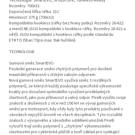
Technologie: SmartEVO, SPEEDCore, Tubeless-Ready
Rozměry: 700x32
Doporučená šířka ráfku: 21C
Hmotnost: 375 g (700x32)
Kompatibilita hookless (ráfky bez hrany patky): Rozměry 26-622
a menší NEJSOU kompatibilní s hookless ráfky. Rozměry 28-622 a
větší JSOU kompatibilní s hookless ráfky podle standardu
ETRTO (5bar/73psi max. tlak huštění).
TECHNOLOGIE
Gumová směs SmartEVO
Poslední generace směsi chytrých polymerů pro docílení
maximální přilnavosti s nízkým valivým odporem.
Nová gumová směs SmartEVO využívá směs 3 rozdílných
polymerů, ze kterých každý poskytuje specifické výkonnostní
kvality pro dosažení optimálního vyvážení protikladných
vlastností, jako jsou přilnavost a valivý odpor. Pirelli využilo svoje
znalosti a zkušenosti z více než 100 let ve vývoji gumových
směsí pro motosport, kdy vždy byly tyto produkty používané v
závodech nejvyšší úrovně ve všech disciplínách. Tyto rozsáhlé
znalosti z vývojového a závodního oddělení umožnili Pirelli
vytvořit trojí směs polymerů s „chytrými“ výkonnostními
vlastnostmi pro cyklistické pláště a tvoří základ pro vynikající