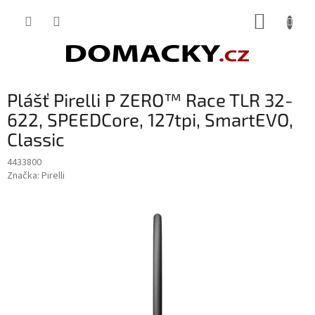
Přejít
NÁKUP
na
obsah
KOŠÍK
Plášť Pirelli P ZERO™ Race TLR 32-
622, SPEEDCore, 127tpi, SmartEVO,
Classic
4433800
Značka:
Pirelli