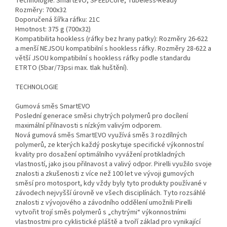
Technologie: SmartEVO, SPEEDCore, Tubeless-Ready
Rozměry: 700x32
Doporučená šířka ráfku: 21C
Hmotnost: 375 g (700x32)
Kompatibilita hookless (ráfky bez hrany patky): Rozměry 26-622
a menší NEJSOU kompatibilní s hookless ráfky. Rozměry 28-622 a
větší JSOU kompatibilní s hookless ráfky podle standardu
ETRTO (5bar/73psi max. tlak huštění).
TECHNOLOGIE
Gumová směs SmartEVO
Poslední generace směsi chytrých polymerů pro docílení
maximální přilnavosti s nízkým valivým odporem.
Nová gumová směs SmartEVO využívá směs 3 rozdílných
polymerů, ze kterých každý poskytuje specifické výkonnostní
kvality pro dosažení optimálního vyvážení protikladných
vlastností, jako jsou přilnavost a valivý odpor. Pirelli využilo svoje
znalosti a zkušenosti z více než 100 let ve vývoji gumových
směsí pro motosport, kdy vždy byly tyto produkty používané v
závodech nejvyšší úrovně ve všech disciplínách. Tyto rozsáhlé
znalosti z vývojového a závodního oddělení umožnili Pirelli
vytvořit trojí směs polymerů s „chytrými“ výkonnostními
vlastnostmi pro cyklistické pláště a tvoří základ pro vynikající