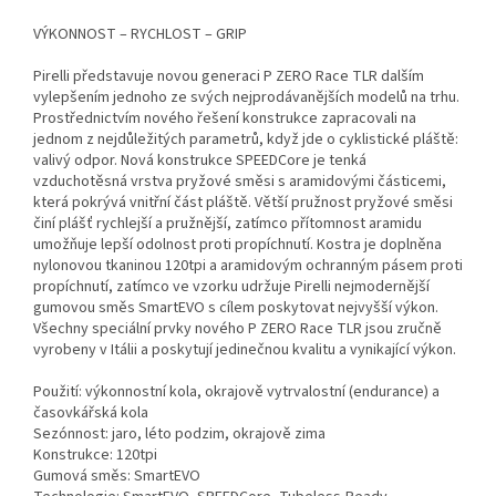
VÝKONNOST – RYCHLOST – GRIP
Pirelli představuje novou generaci P ZERO Race TLR dalším
vylepšením jednoho ze svých nejprodávanějších modelů na trhu.
Prostřednictvím nového řešení konstrukce zapracovali na
jednom z nejdůležitých parametrů, když jde o cyklistické pláště:
valivý odpor. Nová konstrukce SPEEDCore je tenká
vzduchotěsná vrstva pryžové směsi s aramidovými částicemi,
která pokrývá vnitřní část pláště. Větší pružnost pryžové směsi
činí plášť rychlejší a pružnější, zatímco přítomnost aramidu
umožňuje lepší odolnost proti propíchnutí. Kostra je doplněna
nylonovou tkaninou 120tpi a aramidovým ochranným pásem proti
propíchnutí, zatímco ve vzorku udržuje Pirelli nejmodernější
gumovou směs SmartEVO s cílem poskytovat nejvyšší výkon.
Všechny speciální prvky nového P ZERO Race TLR jsou zručně
vyrobeny v Itálii a poskytují jedinečnou kvalitu a vynikající výkon.
Použití: výkonnostní kola, okrajově vytrvalostní (endurance) a
časovkářská kola
Sezónnost: jaro, léto podzim, okrajově zima
Konstrukce: 120tpi
Gumová směs: SmartEVO