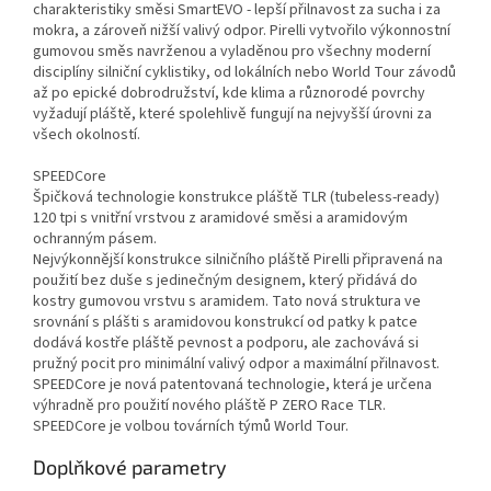
charakteristiky směsi SmartEVO - lepší přilnavost za sucha i za
mokra, a zároveň nižší valivý odpor. Pirelli vytvořilo výkonnostní
gumovou směs navrženou a vyladěnou pro všechny moderní
disciplíny silniční cyklistiky, od lokálních nebo World Tour závodů
až po epické dobrodružství, kde klima a různorodé povrchy
vyžadují pláště, které spolehlivě fungují na nejvyšší úrovni za
všech okolností.
SPEEDCore
Špičková technologie konstrukce pláště TLR (tubeless-ready)
120 tpi s vnitřní vrstvou z aramidové směsi a aramidovým
ochranným pásem.
Nejvýkonnější konstrukce silničního pláště Pirelli připravená na
použití bez duše s jedinečným designem, který přidává do
kostry gumovou vrstvu s aramidem. Tato nová struktura ve
srovnání s plášti s aramidovou konstrukcí od patky k patce
dodává kostře pláště pevnost a podporu, ale zachovává si
pružný pocit pro minimální valivý odpor a maximální přilnavost.
SPEEDCore je nová patentovaná technologie, která je určena
výhradně pro použití nového pláště P ZERO Race TLR.
SPEEDCore je volbou továrních týmů World Tour.
Doplňkové parametry