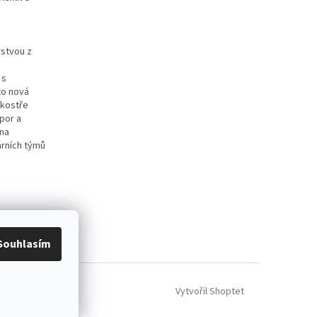
rstvou z
 s
to nová
 kostře
por a
ena
árních týmů
ácení zboží
Souhlasím
Vytvořil Shoptet