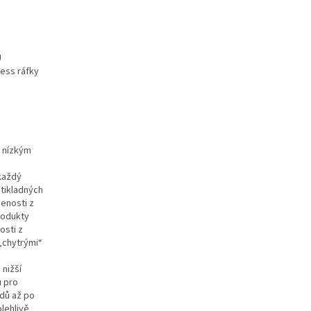
U
less ráfky
s nízkým
každý
otikladných
šenosti z
rodukty
osti z
 „chytrými“
 nižší
u pro
odů až po
lehlivě