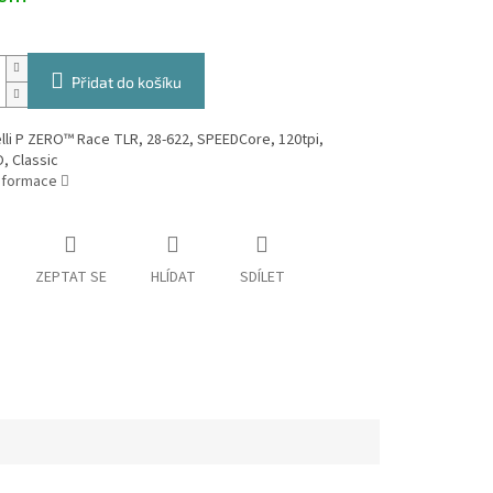
Přidat do košíku
elli P ZERO™ Race TLR, 28-622, SPEEDCore, 120tpi,
, Classic
informace
ZEPTAT SE
HLÍDAT
SDÍLET