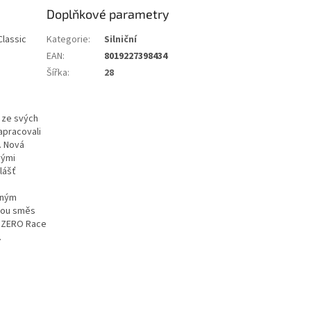
Doplňkové parametry
Classic
Kategorie
:
Silniční
EAN
:
8019227398434
Šířka
:
28
 ze svých
apracovali
. Nová
vými
lášť
nným
ovou směs
P ZERO Race
.