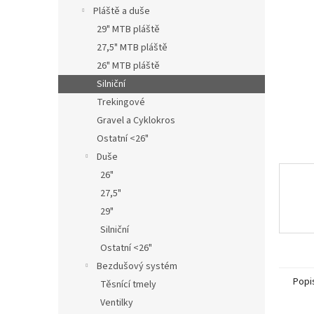
n
Pláště a duše
e
29" MTB pláště
l
27,5" MTB pláště
26" MTB pláště
Silniční
Trekingové
Gravel a Cyklokros
Ostatní <26"
Duše
26"
27,5"
29"
Silniční
Ostatní <26"
Bezdušový systém
Popi
Těsnící tmely
Ventilky