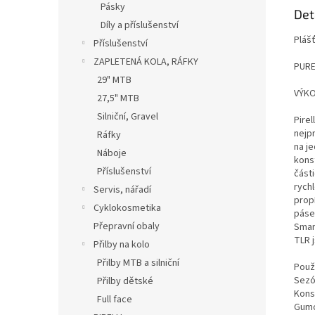
Pásky
Det
Díly a příslušenství
Plášť
Příslušenství
ZAPLETENÁ KOLA, RÁFKY
PUR
29" MTB
VÝKO
27,5" MTB
Silniční, Gravel
Pire
nejp
Ráfky
na je
Náboje
kons
Příslušenství
části
rych
Servis, nářadí
prop
Cyklokosmetika
páse
Přepravní obaly
Smar
TLR j
Přilby na kolo
Přilby MTB a silniční
Použi
Sezó
Přilby dětské
Kons
Full face
Gumo