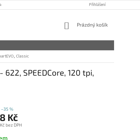
VY
Přihlášení
NÁKUPNÍ
Prázdný košík
KOŠÍK
martEVO, Classic
- 622, SPEEDCore, 120 tpi,
–35 %
8 Kč
 Kč bez DPH
dem