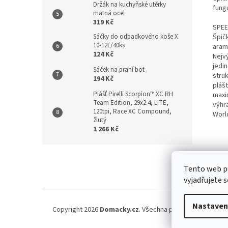
Držák na kuchyňské utěrky
fungu
matná ocel
319 Kč
SPEE
Špič
Sáčky do odpadkového koše X
10-12L/40ks
aram
124 Kč
Nejvý
jedi
Sáček na praní bot
stru
194 Kč
pláš
Plášť Pirelli Scorpion™ XC RH
maxi
Team Edition, 29x2.4, LITE,
výhr
120tpi, Race XC Compound,
Worl
žlutý
1 266 Kč
Z
á
Kontakt
/
Tento web p
p
vyjadřujete s
a
t
í
Nastaven
Copyright 2026
Domacky.cz
. Všechna práva vyhrazena.
U