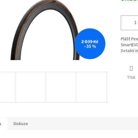
Plášť Pir
2 039 Kč
SmartEVO
–35 %
Detailní 
TISK
s
Diskuze