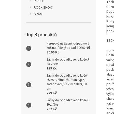
PIRELLI
Tech
Rozm
ROCK SHOX
Dopo
SRAM
Hmot
Komp
komp
podl
Top 8 produktů
TEC
Nerezový nášlapný odpadkový
koš na tříděný odpad TORO 45l
Gumo
2 190 Kč
Posl
Sáčky do odpadkového koše J
vali
23L/40ks
Nová
179 Kč
posk
vlast
Sáčky do odpadkového koše
více
35-45 L, Simplehuman typ K,
použ
zatahovací, 20 ks v balení, 30
µm
vývoj
279 Kč
výkon
chara
Sáčky do odpadkového koše G
vali
30L/40ks
všech
202 Kč
epic