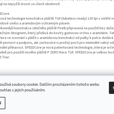
jí na nejvyšší úrovni za všech okolností.
DCore
ková technologie konstrukce pláště TLR (tubeless-ready) 120 tpi s vnitřní v
idové směsi a aramidovým ochranným pásem.
konnější konstrukce silničního pláště Pirelli připravená na použití bez duše
nečným designem, který přidává do kostry gumovou vrstvu s aramidem. Ta
ktura ve srovnání s plášti s aramidovou konstrukcí od patky k patce dodává
tě pevnost a podporu, ale zachovává si pružný pocit pro minimální valivý od
mální přilnavost. SPEEDCore je nová patentovaná technologie, která je urč
adně pro použití nového pláště P ZERO Race TLR. SPEEDCore je volbou tov
d Tour.
 Obchodní podmínky
/ Ochrana osobních údajů
/ Reklamace
/ Výměna, vr
oužívá soubory cookie. Dalším procházením tohoto webu
ouhlas s jejich používáním.
í
pravit nastavení cookies