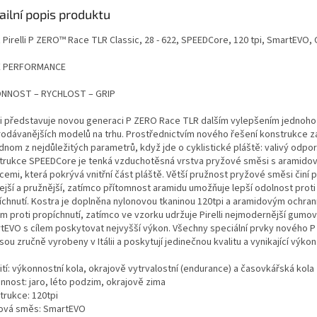
ailní popis produktu
 Pirelli P ZERO™ Race TLR Classic, 28 - 622, SPEEDCore, 120 tpi, SmartEVO, 
E PERFORMANCE
NNOST – RYCHLOST – GRIP
lli představuje novou generaci P ZERO Race TLR dalším vylepšením jednoho
rodávanějších modelů na trhu. Prostřednictvím nového řešení konstrukce z
dnom z nejdůležitých parametrů, když jde o cyklistické pláště: valivý odpor
trukce SPEEDCore je tenká vzduchotěsná vrstva pryžové směsi s aramido
cemi, která pokrývá vnitřní část pláště. Větší pružnost pryžové směsi činí p
lejší a pružnější, zatímco přítomnost aramidu umožňuje lepší odolnost proti
íchnutí. Kostra je doplněna nylonovou tkaninou 120tpi a aramidovým ochra
m proti propíchnutí, zatímco ve vzorku udržuje Pirelli nejmodernější gum
tEVO s cílem poskytovat nejvyšší výkon. Všechny speciální prvky nového 
sou zručně vyrobeny v Itálii a poskytují jedinečnou kvalitu a vynikající výkon
tí: výkonnostní kola, okrajově vytrvalostní (endurance) a časovkářská kola
nnost: jaro, léto podzim, okrajově zima
trukce: 120tpi
vá směs: SmartEVO