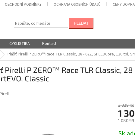
OBCHODNÍ PODMÍNKY
OCHRANA OSOBNÍCH ÚDAJŮ
CENY DOPRA
HLEDAT
CYKLISTIKA
Kontakt
Plášť Pirelli P ZERO™ Race TLR Classic, 28 - 622, SPEEDCore, 120 tpi, S
ť Pirelli P ZERO™ Race TLR Classic, 28 
rtEVO, Classic
Pirelli
2 039 Kč
1 30
1 080,99
Měrná
Skla
cena: