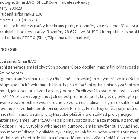
nologie: SmartEVO, SPEEDCore, Tubeless-Ready
ěry: 700x28
ručená šířka ráfku: 19C
nost: 315 g (700x28)
atibilita hookless (ráfky bez hrany patky): Rozměry 26-622 a menší NEJSO
atibilní s hookless ráfky. Rozměry 28-622 a větší JSOU kompatibilní s hook
e standardu ETRTO (5bar/73psi max. tlak huštění).
HNOLOGIE
vá směs SmartEVO
ední generace směsi chytrých polymerů pro docílení maximální přilnavosti 
vým odporem.
 gumová směs SmartEVO využívá směs 3 rozdílných polymerů, ze kterých 
ytuje specifické výkonnostní kvality pro dosažení optimálního vyvážení pr
ností, jako jsou přilnavost a valivý odpor. Pirelli využilo svoje znalosti a zku
 než 100 let ve vývoji gumových směsí pro motosport, kdy vždy byly tyto p
ívané v závodech nejvyšší úrovně ve všech disciplínách. Tyto rozsáhlé znal
ového a závodního oddělení umožnili Pirelli vytvořit trojí směs polymerů s
nostními vlastnostmi pro cyklistické pláště a tvoří základ pro vynikající
kteristiky směsi SmartEVO - lepší přilnavost za sucha i za mokra, a zároveň
vý odpor. Pirelli vytvořilo výkonnostní gumovou směs navrženou a vyladěno
ny moderní disciplíny silniční cyklistiky, od lokálních nebo World Tour záv
ké dobrodružství, kde klima a různorodé povrchy vyžadují pláště, které spo