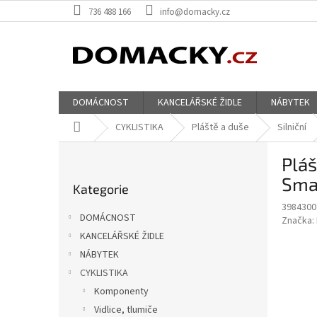
Přejít
736 488 166
info@domacky.cz
na
obsah
DOMÁCNOST
KANCELÁŘSKÉ ŽIDLE
NÁBYTEK
Domů
CYKLISTIKA
Pláště a duše
Silniční
P
Pláš
o
Přeskočit
s
Sma
Kategorie
kategorie
t
3984300
r
DOMÁCNOST
Značka:
a
KANCELÁŘSKÉ ŽIDLE
n
NÁBYTEK
n
í
CYKLISTIKA
p
Komponenty
a
Vidlice, tlumiče