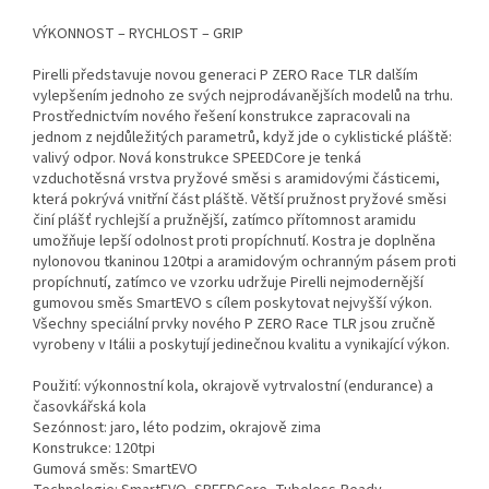
VÝKONNOST – RYCHLOST – GRIP
Pirelli představuje novou generaci P ZERO Race TLR dalším
vylepšením jednoho ze svých nejprodávanějších modelů na trhu.
Prostřednictvím nového řešení konstrukce zapracovali na
jednom z nejdůležitých parametrů, když jde o cyklistické pláště:
valivý odpor. Nová konstrukce SPEEDCore je tenká
vzduchotěsná vrstva pryžové směsi s aramidovými částicemi,
která pokrývá vnitřní část pláště. Větší pružnost pryžové směsi
činí plášť rychlejší a pružnější, zatímco přítomnost aramidu
umožňuje lepší odolnost proti propíchnutí. Kostra je doplněna
nylonovou tkaninou 120tpi a aramidovým ochranným pásem proti
propíchnutí, zatímco ve vzorku udržuje Pirelli nejmodernější
gumovou směs SmartEVO s cílem poskytovat nejvyšší výkon.
Všechny speciální prvky nového P ZERO Race TLR jsou zručně
vyrobeny v Itálii a poskytují jedinečnou kvalitu a vynikající výkon.
Použití: výkonnostní kola, okrajově vytrvalostní (endurance) a
časovkářská kola
Sezónnost: jaro, léto podzim, okrajově zima
Konstrukce: 120tpi
Gumová směs: SmartEVO