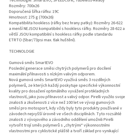
Technologie: SmartEVO, SPEEDCore, Tubeless-Ready
Rozměry: 700x26
Doporučená šířka ráfku: 19C
Hmotnost: 275 g (700x26)
Kompatibilita hookless (ráfky bez hrany patky): Rozměry 26-622
a menší NEJSOU kompatibilní s hookless ráfky. Rozměry 28-622 a
větší JSOU kompatibilní s hookless ráfky podle standardu
ETRTO (5bar/73psi max. tlak huštění).
TECHNOLOGIE
Gumová směs SmartEVO
Poslední generace směsi chytrých polymerů pro docílení
maximální přilnavosti s nízkým valivým odporem.
Nová gumová směs SmartEVO využívá směs 3 rozdílných
polymerů, ze kterých každý poskytuje specifické výkonnostní
kvality pro dosažení optimálního vyvážení protikladných
vlastností, jako jsou přilnavost a valivý odpor. Pirelli využilo svoje
znalosti a zkušenosti z více než 100 let ve vývoji gumových
směsí pro motosport, kdy vždy byly tyto produkty používané v
závodech nejvyšší úrovně ve všech disciplínách. Tyto rozsáhlé
znalosti z vývojového a závodního oddělení umožnili Pirelli
vytvořit trojí směs polymerů s „chytrými“ výkonnostními
vlastnostmi pro cyklistické pláště a tvoří základ pro vynikající