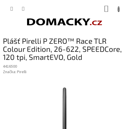
Přejít
NÁKUP
na
obsah
KOŠÍK
Plášť Pirelli P ZERO™ Race TLR
Colour Edition, 26-622, SPEEDCore,
120 tpi, SmartEVO, Gold
4416500
Značka:
Pirelli