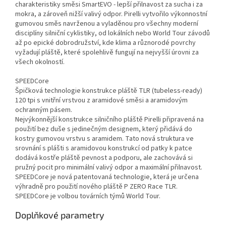
charakteristiky směsi SmartEVO - lepší přilnavost za sucha i za
mokra, a zároveň nižší valivý odpor. Pirelli vytvořilo výkonnostní
gumovou směs navrženou a vyladěnou pro všechny moderní
disciplíny silniční cyklistiky, od lokálních nebo World Tour závodů
až po epické dobrodružství, kde klima a různorodé povrchy
vyžadují pláště, které spolehlivě fungují na nejvyšší úrovni za
všech okolností.
SPEEDCore
Špičková technologie konstrukce pláště TLR (tubeless-ready)
120 tpi s vnitřní vrstvou z aramidové směsi a aramidovým
ochranným pásem.
Nejvýkonnější konstrukce silničního pláště Pirelli připravená na
použití bez duše s jedinečným designem, který přidává do
kostry gumovou vrstvu s aramidem. Tato nová struktura ve
srovnání s plášti s aramidovou konstrukcí od patky k patce
dodává kostře pláště pevnost a podporu, ale zachovává si
pružný pocit pro minimální valivý odpor a maximální přilnavost.
SPEEDCore je nová patentovaná technologie, která je určena
výhradně pro použití nového pláště P ZERO Race TLR.
SPEEDCore je volbou továrních týmů World Tour.
Doplňkové parametry