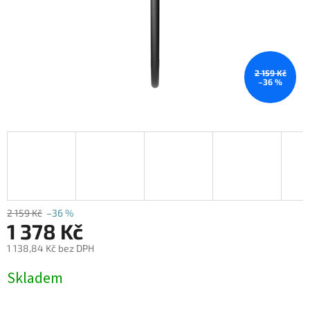
2 159 Kč
–36 %
2 159 Kč
–36 %
1 378 Kč
1 138,84 Kč bez DPH
Měrná
Skladem
cena: