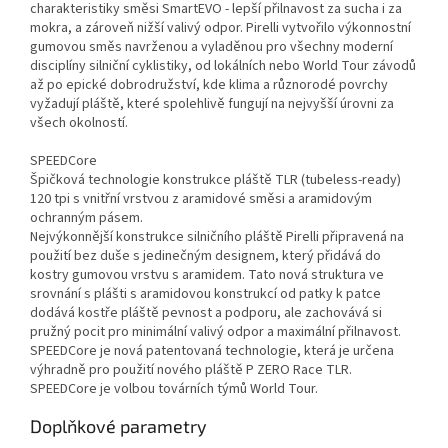
charakteristiky směsi SmartEVO - lepší přilnavost za sucha i za
mokra, a zároveň nižší valivý odpor. Pirelli vytvořilo výkonnostní
gumovou směs navrženou a vyladěnou pro všechny moderní
disciplíny silniční cyklistiky, od lokálních nebo World Tour závodů
až po epické dobrodružství, kde klima a různorodé povrchy
vyžadují pláště, které spolehlivě fungují na nejvyšší úrovni za
všech okolností.
SPEEDCore
Špičková technologie konstrukce pláště TLR (tubeless-ready)
120 tpi s vnitřní vrstvou z aramidové směsi a aramidovým
ochranným pásem.
Nejvýkonnější konstrukce silničního pláště Pirelli připravená na
použití bez duše s jedinečným designem, který přidává do
kostry gumovou vrstvu s aramidem. Tato nová struktura ve
srovnání s plášti s aramidovou konstrukcí od patky k patce
dodává kostře pláště pevnost a podporu, ale zachovává si
pružný pocit pro minimální valivý odpor a maximální přilnavost.
SPEEDCore je nová patentovaná technologie, která je určena
výhradně pro použití nového pláště P ZERO Race TLR.
SPEEDCore je volbou továrních týmů World Tour.
Doplňkové parametry