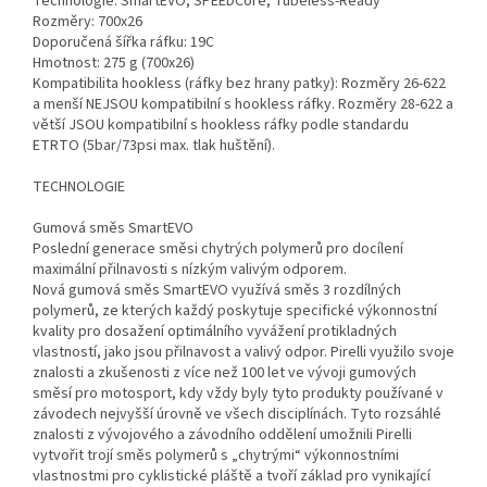
Technologie: SmartEVO, SPEEDCore, Tubeless-Ready
Rozměry: 700x26
Doporučená šířka ráfku: 19C
Hmotnost: 275 g (700x26)
Kompatibilita hookless (ráfky bez hrany patky): Rozměry 26-622
a menší NEJSOU kompatibilní s hookless ráfky. Rozměry 28-622 a
větší JSOU kompatibilní s hookless ráfky podle standardu
ETRTO (5bar/73psi max. tlak huštění).
TECHNOLOGIE
Gumová směs SmartEVO
Poslední generace směsi chytrých polymerů pro docílení
maximální přilnavosti s nízkým valivým odporem.
Nová gumová směs SmartEVO využívá směs 3 rozdílných
polymerů, ze kterých každý poskytuje specifické výkonnostní
kvality pro dosažení optimálního vyvážení protikladných
vlastností, jako jsou přilnavost a valivý odpor. Pirelli využilo svoje
znalosti a zkušenosti z více než 100 let ve vývoji gumových
směsí pro motosport, kdy vždy byly tyto produkty používané v
závodech nejvyšší úrovně ve všech disciplínách. Tyto rozsáhlé
znalosti z vývojového a závodního oddělení umožnili Pirelli
vytvořit trojí směs polymerů s „chytrými“ výkonnostními
vlastnostmi pro cyklistické pláště a tvoří základ pro vynikající