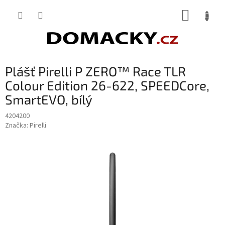
Přejít
NÁKUP
na
obsah
KOŠÍK
Plášť Pirelli P ZERO™ Race TLR
Colour Edition 26-622, SPEEDCore,
SmartEVO, bílý
4204200
Značka:
Pirelli