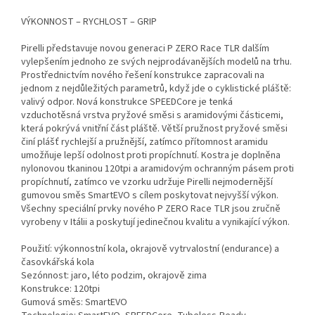
VÝKONNOST – RYCHLOST – GRIP
Pirelli představuje novou generaci P ZERO Race TLR dalším
vylepšením jednoho ze svých nejprodávanějších modelů na trhu.
Prostřednictvím nového řešení konstrukce zapracovali na
jednom z nejdůležitých parametrů, když jde o cyklistické pláště:
valivý odpor. Nová konstrukce SPEEDCore je tenká
vzduchotěsná vrstva pryžové směsi s aramidovými částicemi,
která pokrývá vnitřní část pláště. Větší pružnost pryžové směsi
činí plášť rychlejší a pružnější, zatímco přítomnost aramidu
umožňuje lepší odolnost proti propíchnutí. Kostra je doplněna
nylonovou tkaninou 120tpi a aramidovým ochranným pásem proti
propíchnutí, zatímco ve vzorku udržuje Pirelli nejmodernější
gumovou směs SmartEVO s cílem poskytovat nejvyšší výkon.
Všechny speciální prvky nového P ZERO Race TLR jsou zručně
vyrobeny v Itálii a poskytují jedinečnou kvalitu a vynikající výkon.
Použití: výkonnostní kola, okrajově vytrvalostní (endurance) a
časovkářská kola
Sezónnost: jaro, léto podzim, okrajově zima
Konstrukce: 120tpi
Gumová směs: SmartEVO