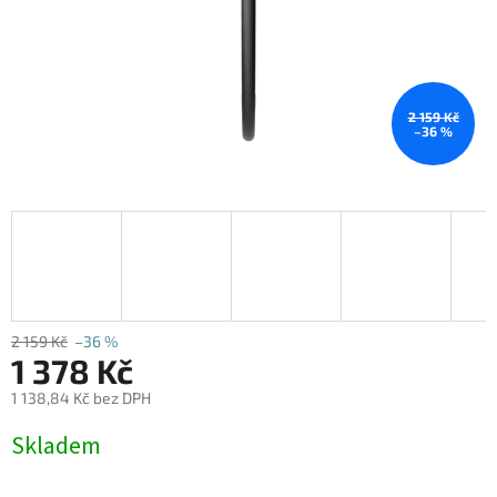
2 159 Kč
–36 %
2 159 Kč
–36 %
1 378 Kč
1 138,84 Kč bez DPH
Měrná
Skladem
cena: