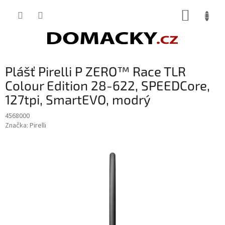
Přejít
NÁKUP
na
obsah
KOŠÍK
Plášť Pirelli P ZERO™ Race TLR
Colour Edition 28-622, SPEEDCore,
127tpi, SmartEVO, modrý
4568000
Značka:
Pirelli