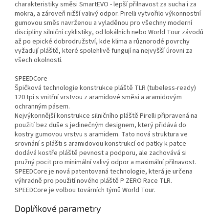
charakteristiky směsi SmartEVO - lepší přilnavost za sucha i za
mokra, a zároveň nižší valivý odpor. Pirelli vytvořilo výkonnostní
gumovou směs navrženou a vyladěnou pro všechny moderní
disciplíny silniční cyklistiky, od lokálních nebo World Tour závodů
až po epické dobrodružství, kde klima a různorodé povrchy
vyžadují pláště, které spolehlivě fungují na nejvyšší úrovni za
všech okolností.
SPEEDCore
Špičková technologie konstrukce pláště TLR (tubeless-ready)
120 tpi s vnitřní vrstvou z aramidové směsi a aramidovým
ochranným pásem.
Nejvýkonnější konstrukce silničního pláště Pirelli připravená na
použití bez duše s jedinečným designem, který přidává do
kostry gumovou vrstvu s aramidem. Tato nová struktura ve
srovnání s plášti s aramidovou konstrukcí od patky k patce
dodává kostře pláště pevnost a podporu, ale zachovává si
pružný pocit pro minimální valivý odpor a maximální přilnavost.
SPEEDCore je nová patentovaná technologie, která je určena
výhradně pro použití nového pláště P ZERO Race TLR.
SPEEDCore je volbou továrních týmů World Tour.
Doplňkové parametry