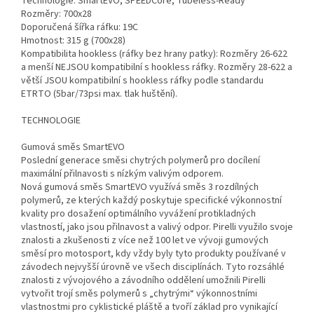
Technologie: SmartEVO, SPEEDCore, Tubeless-Ready
Rozměry: 700x28
Doporučená šířka ráfku: 19C
Hmotnost: 315 g (700x28)
Kompatibilita hookless (ráfky bez hrany patky): Rozměry 26-622
a menší NEJSOU kompatibilní s hookless ráfky. Rozměry 28-622 a
větší JSOU kompatibilní s hookless ráfky podle standardu
ETRTO (5bar/73psi max. tlak huštění).
TECHNOLOGIE
Gumová směs SmartEVO
Poslední generace směsi chytrých polymerů pro docílení
maximální přilnavosti s nízkým valivým odporem.
Nová gumová směs SmartEVO využívá směs 3 rozdílných
polymerů, ze kterých každý poskytuje specifické výkonnostní
kvality pro dosažení optimálního vyvážení protikladných
vlastností, jako jsou přilnavost a valivý odpor. Pirelli využilo svoje
znalosti a zkušenosti z více než 100 let ve vývoji gumových
směsí pro motosport, kdy vždy byly tyto produkty používané v
závodech nejvyšší úrovně ve všech disciplínách. Tyto rozsáhlé
znalosti z vývojového a závodního oddělení umožnili Pirelli
vytvořit trojí směs polymerů s „chytrými“ výkonnostními
vlastnostmi pro cyklistické pláště a tvoří základ pro vynikající