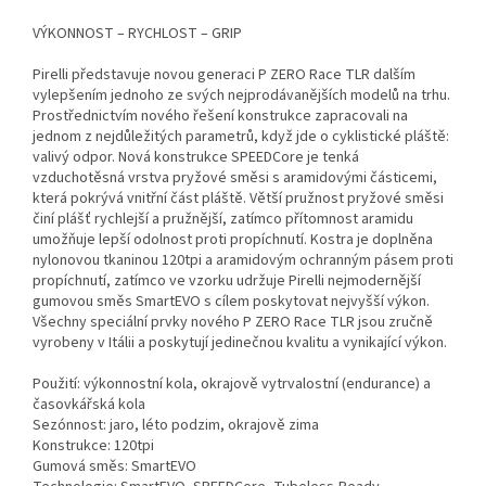
VÝKONNOST – RYCHLOST – GRIP
Pirelli představuje novou generaci P ZERO Race TLR dalším
vylepšením jednoho ze svých nejprodávanějších modelů na trhu.
Prostřednictvím nového řešení konstrukce zapracovali na
jednom z nejdůležitých parametrů, když jde o cyklistické pláště:
valivý odpor. Nová konstrukce SPEEDCore je tenká
vzduchotěsná vrstva pryžové směsi s aramidovými částicemi,
která pokrývá vnitřní část pláště. Větší pružnost pryžové směsi
činí plášť rychlejší a pružnější, zatímco přítomnost aramidu
umožňuje lepší odolnost proti propíchnutí. Kostra je doplněna
nylonovou tkaninou 120tpi a aramidovým ochranným pásem proti
propíchnutí, zatímco ve vzorku udržuje Pirelli nejmodernější
gumovou směs SmartEVO s cílem poskytovat nejvyšší výkon.
Všechny speciální prvky nového P ZERO Race TLR jsou zručně
vyrobeny v Itálii a poskytují jedinečnou kvalitu a vynikající výkon.
Použití: výkonnostní kola, okrajově vytrvalostní (endurance) a
časovkářská kola
Sezónnost: jaro, léto podzim, okrajově zima
Konstrukce: 120tpi
Gumová směs: SmartEVO