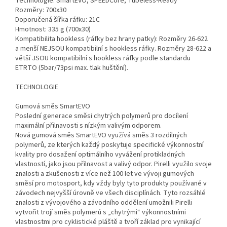
Technologie: SmartEVO, SPEEDCore, Tubeless-Ready
Rozměry: 700x30
Doporučená šířka ráfku: 21C
Hmotnost: 335 g (700x30)
Kompatibilita hookless (ráfky bez hrany patky): Rozměry 26-622
a menší NEJSOU kompatibilní s hookless ráfky. Rozměry 28-622 a
větší JSOU kompatibilní s hookless ráfky podle standardu
ETRTO (5bar/73psi max. tlak huštění).
TECHNOLOGIE
Gumová směs SmartEVO
Poslední generace směsi chytrých polymerů pro docílení
maximální přilnavosti s nízkým valivým odporem.
Nová gumová směs SmartEVO využívá směs 3 rozdílných
polymerů, ze kterých každý poskytuje specifické výkonnostní
kvality pro dosažení optimálního vyvážení protikladných
vlastností, jako jsou přilnavost a valivý odpor. Pirelli využilo svoje
znalosti a zkušenosti z více než 100 let ve vývoji gumových
směsí pro motosport, kdy vždy byly tyto produkty používané v
závodech nejvyšší úrovně ve všech disciplínách. Tyto rozsáhlé
znalosti z vývojového a závodního oddělení umožnili Pirelli
vytvořit trojí směs polymerů s „chytrými“ výkonnostními
vlastnostmi pro cyklistické pláště a tvoří základ pro vynikající