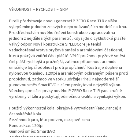
VÝKONNOST – RYCHLOST – GRIP
Pirelli představuje novou generaci P ZERO Race TLR dalším
vylepšením jednoho ze svých nejprodávanějších modelů na trhu.
Prostřednictvím nového řešení konstrukce zapracovali na
jednom z nejdůležitých parametrů, když jde o cyklistické pláště:
valivý odpor. Nová konstrukce SPEEDCore je tenká
vzduchotěsná vrstva pryžové směsi s aramidovými částicemi,
která pokrývá vnitřní část pláště. Větší pružnost pryžové směsi
činí plášť rychlejší a pružnější, zatímco přítomnost aramidu
umožňuje lepší odolnost proti propíchnutí. Kostra je doplněna
nylonovou tkaninou 120tpi a aramidovým ochranným pásem proti
propíchnutí, zatímco ve vzorku udržuje Pirelli nejmodernější
gumovou směs SmartEVO s cílem poskytovat nejvyšší výkon.
Všechny speciální prvky nového P ZERO Race TLR jsou zručně
vyrobeny v Itálii a poskytují jedinečnou kvalitu a vynikající výkon.
Použití: výkonnostní kola, okrajově vytrvalostní (endurance) a
časovkářská kola
Sezónnost: jaro, léto podzim, okrajově zima
Konstrukce: 120tpi
Gumová směs: SmartEVO