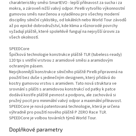
charakteristiky směsi SmartEVO - lepší přilnavost za sucha i za
mokra, a zároveň nižší valivý odpor. Pirelli vytvořilo výkonnostní
gumovou směs navrženou a vyladěnou pro všechny moderní
disciplíny silniční cyklistiky, od lokálních nebo World Tour závodů
až po epické dobrodružství, kde klima a různorodé povrchy
vyžadují pláště, které spolehlivě fungují na nejvyšší úrovni za
všech okolností.
SPEEDCore
Špičková technologie konstrukce pláště TLR (tubeless-ready)
120 tpi s vnitřní vrstvou z aramidové směsi a aramidovým
ochranným pásem.
Nejvýkonnější konstrukce silničního pláště Pirelli připravená na
použití bez duše s jedinečným designem, který přidává do
kostry gumovou vrstvu s aramidem. Tato nová struktura ve
srovnání s plášti s aramidovou konstrukcí od patky k patce
dodává kostře pláště pevnost a podporu, ale zachovává si
pružný pocit pro minimální valivý odpor a maximální přilnavost.
SPEEDCore je nová patentovaná technologie, která je určena
výhradně pro použití nového pláště P ZERO Race TLR.
SPEEDCore je volbou továrních týmů World Tour.
Doplňkové parametry