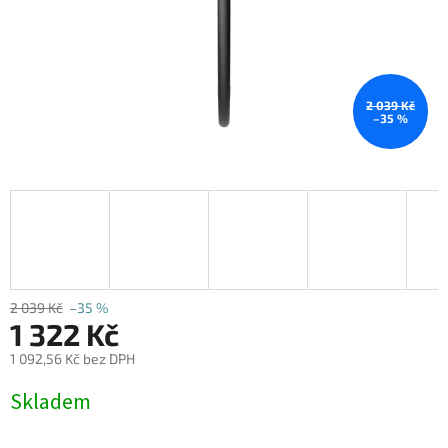
2 039 Kč
–35 %
2 039 Kč
–35 %
1 322 Kč
1 092,56 Kč bez DPH
Měrná
Skladem
cena: