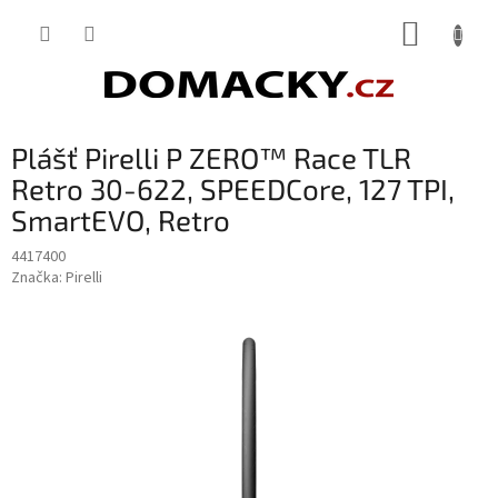
Přejít
NÁKUP
na
obsah
KOŠÍK
Plášť Pirelli P ZERO™ Race TLR
Retro 30-622, SPEEDCore, 127 TPI,
SmartEVO, Retro
4417400
Značka:
Pirelli