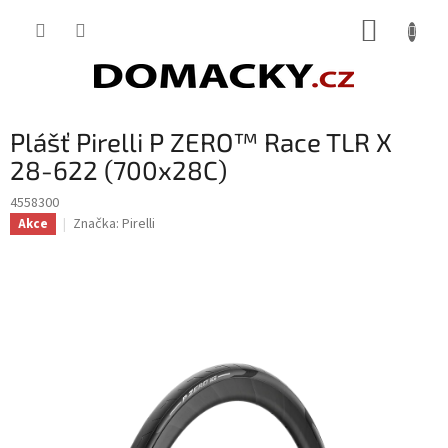
Přejít
NÁKUP
na
obsah
KOŠÍK
Plášť Pirelli P ZERO™ Race TLR X
28-622 (700x28C)
4558300
Značka:
Pirelli
Akce