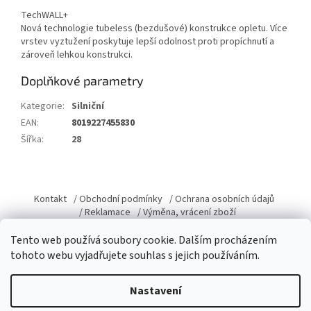
TechWALL+
Nová technologie tubeless (bezdušové) konstrukce opletu. Více
vrstev vyztužení poskytuje lepší odolnost proti propíchnutí a
zároveň lehkou konstrukci.
Doplňkové parametry
Kategorie
:
Silniční
EAN
:
8019227455830
Šířka
:
28
Z
á
Kontakt
/ Obchodní podmínky
/ Ochrana osobních údajů
p
/ Reklamace
/ Výměna, vrácení zboží
a
Tento web používá soubory cookie. Dalším procházením
t
tohoto webu vyjadřujete souhlas s jejich používáním.
í
Vytvořil Shoptet
Nastavení