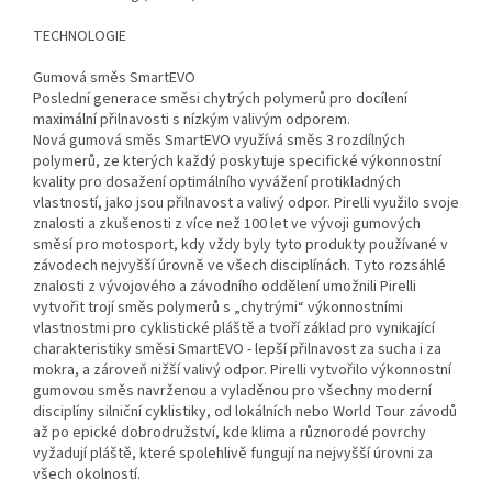
TECHNOLOGIE
Gumová směs SmartEVO
Poslední generace směsi chytrých polymerů pro docílení
maximální přilnavosti s nízkým valivým odporem.
Nová gumová směs SmartEVO využívá směs 3 rozdílných
polymerů, ze kterých každý poskytuje specifické výkonnostní
kvality pro dosažení optimálního vyvážení protikladných
vlastností, jako jsou přilnavost a valivý odpor. Pirelli využilo svoje
znalosti a zkušenosti z více než 100 let ve vývoji gumových
směsí pro motosport, kdy vždy byly tyto produkty používané v
závodech nejvyšší úrovně ve všech disciplínách. Tyto rozsáhlé
znalosti z vývojového a závodního oddělení umožnili Pirelli
vytvořit trojí směs polymerů s „chytrými“ výkonnostními
vlastnostmi pro cyklistické pláště a tvoří základ pro vynikající
charakteristiky směsi SmartEVO - lepší přilnavost za sucha i za
mokra, a zároveň nižší valivý odpor. Pirelli vytvořilo výkonnostní
gumovou směs navrženou a vyladěnou pro všechny moderní
disciplíny silniční cyklistiky, od lokálních nebo World Tour závodů
až po epické dobrodružství, kde klima a různorodé povrchy
vyžadují pláště, které spolehlivě fungují na nejvyšší úrovni za
všech okolností.