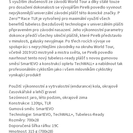
S využitím zkušeností ze závodů World Tour a díky stálé touze
pro dosažení dokonalosti se vývojářům Pirelli povedlo vyvinout
nejvýkonnější univerzální závodní plášť této ikonické značky. P
Zero™ Race TLR je vytvořený pro maximální využití všech
benefitů tubeless (bezdušové) technologie v univerzálním plášti
připraveném pro závodní nasazení. Jeho výkonnostní parametry
dokonce předčí všechny silniční pláště, které Pirelli představilo
v minulosti, galusky nevyjímaje. Po třech rocích vývoje ve
spolupráci s nejrychlejšími závodníky na okruhu World Tour,
včetně 2019 UCI mistryně a mistra světa, se Pirelli povedlo
navrhnout tento nový tubeless-ready plášť s novou gumovou
směsí SmartEVO a konstrukcí opletu TechWALL+ a nabídnout tak
profesionálním cyklistům jako i všem milovníkům cyklistiky
vynikající produkt!
Použití: výkonnostní a vytrvalostní (endurance) kola, okrajově
časovkářské a lehčí gravel
Sezónnost: jaro, léto podzim, okrajově zima
Konstrukce: 120tpi, TLR
Gumová směs: SmartEVO
Technologie: SmartEVO, TechWALL+, Tubeless-Ready
Rozměry: 700x28
Doporučená šířka ráfku: 19C
Hmotnost: 315 g (700x28)