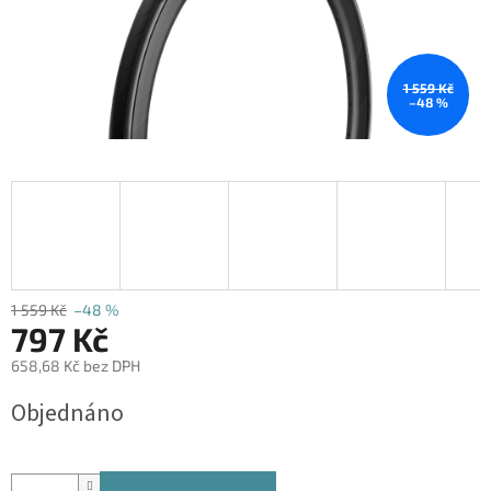
1 559 Kč
–48 %
1 559 Kč
–48 %
797 Kč
658,68 Kč bez DPH
Měrná
Objednáno
cena: