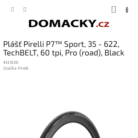
Přejít
NÁKUP
na
obsah
KOŠÍK
Plášť Pirelli P7™ Sport, 35 - 622,
TechBELT, 60 tpi, Pro (road), Black
4319100
Značka:
Pirelli