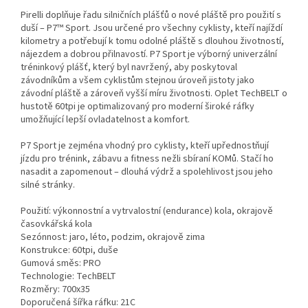
Pirelli doplňuje řadu silničních plášťů o nové pláště pro použití s
duší – P7™ Sport. Jsou určené pro všechny cyklisty, kteří najíždí
kilometry a potřebují k tomu odolné pláště s dlouhou životností,
nájezdem a dobrou přilnavostí. P7 Sport je výborný univerzální
tréninkový plášť, který byl navržený, aby poskytoval
závodníkům a všem cyklistům stejnou úroveň jistoty jako
závodní pláště a zároveň vyšší míru životnosti. Oplet TechBELT o
hustotě 60tpi je optimalizovaný pro moderní široké ráfky
umožňující lepší ovladatelnost a komfort.
P7 Sport je zejména vhodný pro cyklisty, kteří upřednostňují
jízdu pro trénink, zábavu a fitness nežli sbíraní KOMů. Stačí ho
nasadit a zapomenout – dlouhá výdrž a spolehlivost jsou jeho
silné stránky.
Použití: výkonnostní a vytrvalostní (endurance) kola, okrajově
časovkářská kola
Sezónnost: jaro, léto, podzim, okrajově zima
Konstrukce: 60tpi, duše
Gumová směs: PRO
Technologie: TechBELT
Rozměry: 700x35
Doporučená šířka ráfku: 21C