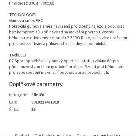
Hmotnost: 330 g (700x32)
TECHNOLOGIE:
Gumová směs PRO
Pokročilá gumová směs navržená pro dlouhý nájezd a odolnost
bez kompromisů u přilnavosti na mokrém povrchu. Vzorek
běhounu je odvozený z modelu P ZERO Race, ale s více drážkami
pro lepší zahřívání a přilnavost v chladných podmínkách.
TechBELT
P7 Sport spoléhá na nylonový oplet s hustotou vlákna 60tpi s
přidanou vrstvou tkaniny odolné proti proříznutí pod běhounem
pro zabezpečení maximální odolnosti proti propíchnutí.
Doplňkové parametry
Kategorie
:
Silniční
EAN
:
8019227431919
Šířka
:
35
Z
á
Kontakt
/ Obchodní podmínky
/ Ochrana osobních údajů