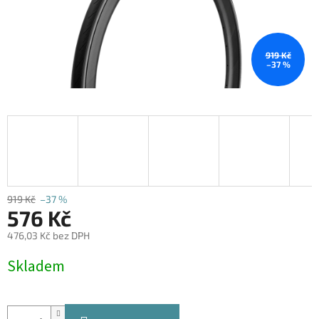
919 Kč
–37 %
919 Kč
–37 %
576 Kč
476,03 Kč bez DPH
Měrná
Skladem
cena: