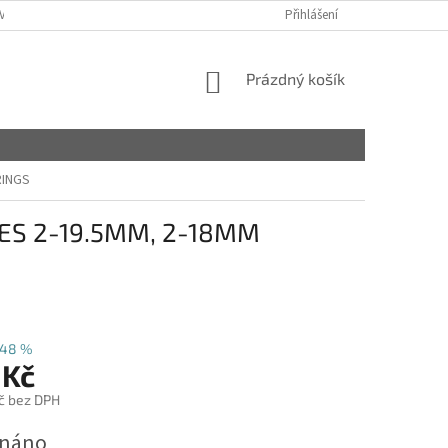
VY
Přihlášení
NÁKUPNÍ
Prázdný košík
KOŠÍK
RINGS
DES 2-19.5MM, 2-18MM
48 %
 Kč
č bez DPH
dnáno