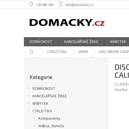
Přejít
736 488 166
info@domacky.cz
na
obsah
DOMÁCNOST
KANCELÁŘSKÉ ŽIDLE
NÁBYTEK
Domů
CYKLISTIKA
SRAM
DISC BRAKE CALI
P
DIS
o
Přeskočit
s
CAL
Kategorie
kategorie
t
11.5018.
r
DOMÁCNOST
Značka:
a
KANCELÁŘSKÉ ŽIDLE
n
NÁBYTEK
n
í
CYKLISTIKA
p
Komponenty
a
Vidlice, tlumiče