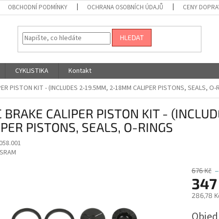
OBCHODNÍ PODMÍNKY
OCHRANA OSOBNÍCH ÚDAJŮ
CENY DOPRA
HLEDAT
CYKLISTIKA
Kontakt
PER PISTON KIT - (INCLUDES 2-19.5MM, 2-18MM CALIPER PISTONS, SEALS, O-
C BRAKE CALIPER PISTON KIT - (INCLU
IPER PISTONS, SEALS, O-RINGS
058.001
SRAM
676 Kč
–
347
286,78 K
Měrná
Obje
cena: