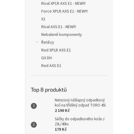
Rival XPLR AXS E1 - NEW!!!
Force XPLR AXS E1 - NEW!!!
X1
Rival AXS E1 - NEW!!!
Nebalené komponenty
Řetězy
Red XPLR AXS E1
GX DH
Red AXS E1
Top 8 produktů
Nerezový nášlapný odpadkový
koš na tříděný odpad TORO 45l
2 190 Kč
Sáčky do odpadkového koše J
23L/40ks
179 Kč