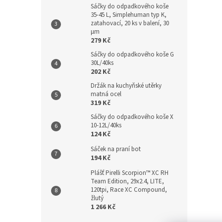
Sáčky do odpadkového koše
35-45 L, Simplehuman typ K,
zatahovací, 20 ks v balení, 30
µm
279 Kč
Sáčky do odpadkového koše G
30L/40ks
202 Kč
Držák na kuchyňské utěrky
matná ocel
319 Kč
Sáčky do odpadkového koše X
10-12L/40ks
124 Kč
Sáček na praní bot
194 Kč
Plášť Pirelli Scorpion™ XC RH
Team Edition, 29x2.4, LITE,
120tpi, Race XC Compound,
žlutý
1 266 Kč