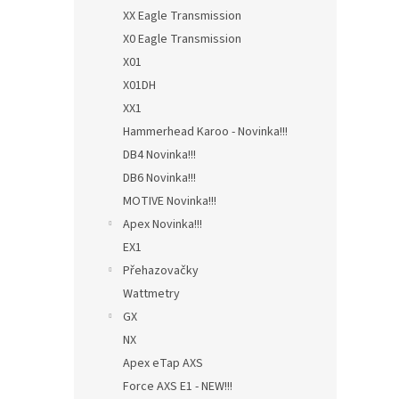
XX Eagle Transmission
X0 Eagle Transmission
X01
X01DH
XX1
Hammerhead Karoo - Novinka!!!
DB4 Novinka!!!
DB6 Novinka!!!
MOTIVE Novinka!!!
Apex Novinka!!!
EX1
Přehazovačky
Wattmetry
GX
NX
Apex eTap AXS
Force AXS E1 - NEW!!!