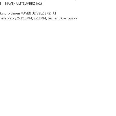
S) - MAVEN ULT/SLV/BRZ (A1)
stky pro třmen MAVEN ULT/SLV/BRZ (A1)
balení pístky 2x19.5MM, 2x18MM, těsnění, O-kroužky