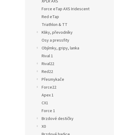
XPLR AXS
Force eTap AXS Iridescent
Red eTap
Triathlon & TT
Kliky, převodníky
Osy a pressfity
Objímky, gripy, lanka
Rival 1
Rival22
Red22
Přesmykače
Force22
Apex 1
CX1
Force 1
Brzdové destičky
X0
Brzdové hadice