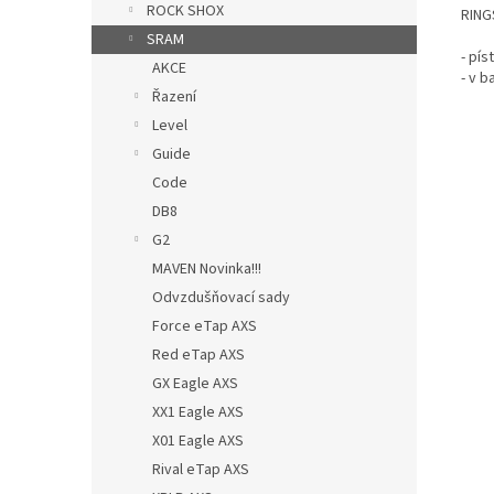
ROCK SHOX
RING
SRAM
- pí
AKCE
- v 
Řazení
Level
Guide
Code
DB8
G2
MAVEN Novinka!!!
Odvzdušňovací sady
Force eTap AXS
Red eTap AXS
GX Eagle AXS
XX1 Eagle AXS
X01 Eagle AXS
Rival eTap AXS