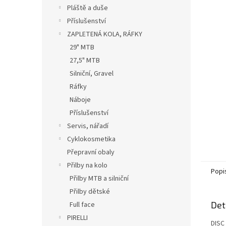
n
Pláště a duše
e
Příslušenství
l
ZAPLETENÁ KOLA, RÁFKY
29" MTB
27,5" MTB
Silniční, Gravel
Ráfky
Náboje
Příslušenství
Servis, nářadí
Cyklokosmetika
Přepravní obaly
Přilby na kolo
Popi
Přilby MTB a silniční
Přilby dětské
Det
Full face
PIRELLI
DISC