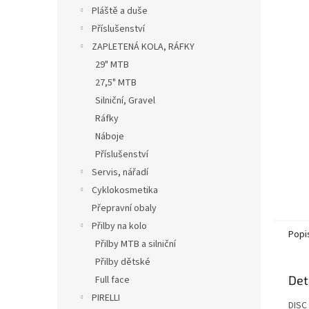
n
Pláště a duše
e
Příslušenství
l
ZAPLETENÁ KOLA, RÁFKY
29" MTB
27,5" MTB
Silniční, Gravel
Ráfky
Náboje
Příslušenství
Servis, nářadí
Cyklokosmetika
Přepravní obaly
Přilby na kolo
Popi
Přilby MTB a silniční
Přilby dětské
Det
Full face
PIRELLI
DISC