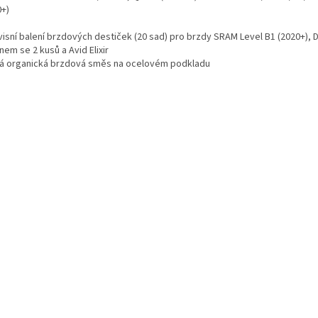
0+)
visní balení brzdových destiček (20 sad) pro brzdy SRAM Level B1 (2020+), DB
em se 2 kusů a Avid Elixir
chá organická brzdová směs na ocelovém podkladu