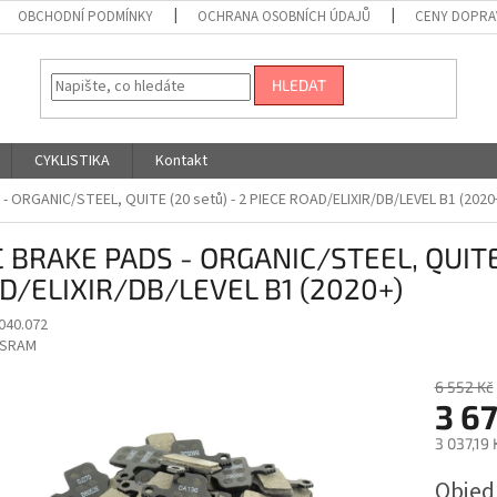
OBCHODNÍ PODMÍNKY
OCHRANA OSOBNÍCH ÚDAJŮ
CENY DOPRA
HLEDAT
CYKLISTIKA
Kontakt
- ORGANIC/STEEL, QUITE (20 setů) - 2 PIECE ROAD/ELIXIR/DB/LEVEL B1 (2020
C BRAKE PADS - ORGANIC/STEEL, QUITE 
D/ELIXIR/DB/LEVEL B1 (2020+)
040.072
SRAM
6 552 Kč
3 67
3 037,19
Měrná
Obje
cena: