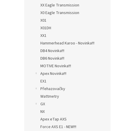
XX Eagle Transmission
X0 Eagle Transmission
X01
X01DH
XX1
Hammerhead Karoo - Novinka!!!
DB4 Novinka!!!
DB6 Novinka!!!
MOTIVE Novinka!!!
Apex Novinka!!!
EX1
Přehazovačky
Wattmetry
GX
NX
Apex eTap AXS
Force AXS E1 - NEW!!!