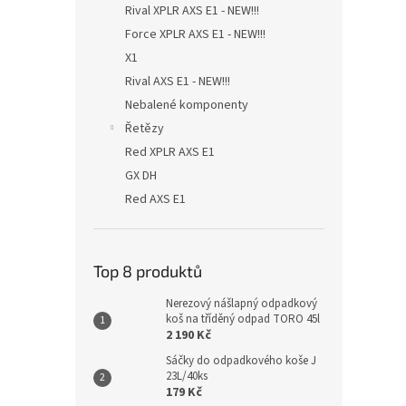
Rival XPLR AXS E1 - NEW!!!
Force XPLR AXS E1 - NEW!!!
X1
Rival AXS E1 - NEW!!!
Nebalené komponenty
Řetězy
Red XPLR AXS E1
GX DH
Red AXS E1
Top 8 produktů
Nerezový nášlapný odpadkový
koš na tříděný odpad TORO 45l
2 190 Kč
Sáčky do odpadkového koše J
23L/40ks
179 Kč