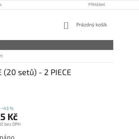
VY
Přihlášení
NÁKUPNÍ
Prázdný košík
KOŠÍK
+)
(20 setů) - 2 PIECE
–43 %
5 Kč
 Kč bez DPH
dnáno