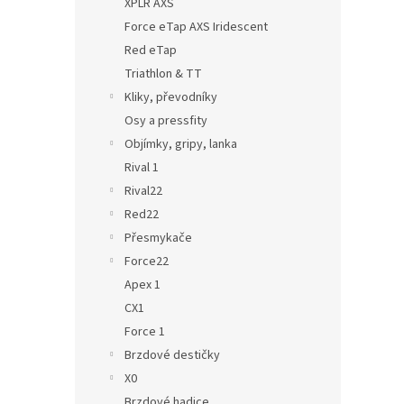
XPLR AXS
Force eTap AXS Iridescent
Red eTap
Triathlon & TT
Kliky, převodníky
Osy a pressfity
Objímky, gripy, lanka
Rival 1
Rival22
Red22
Přesmykače
Force22
Apex 1
CX1
Force 1
Brzdové destičky
X0
Brzdové hadice