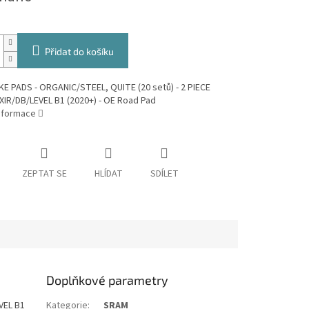
Přidat do košíku
E PADS - ORGANIC/STEEL, QUITE (20 setů) - 2 PIECE
IR/DB/LEVEL B1 (2020+) - OE Road Pad
informace
ZEPTAT SE
HLÍDAT
SDÍLET
Doplňkové parametry
VEL B1
Kategorie
:
SRAM