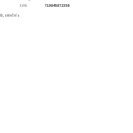
EAN
:
710845872358
, silniční s