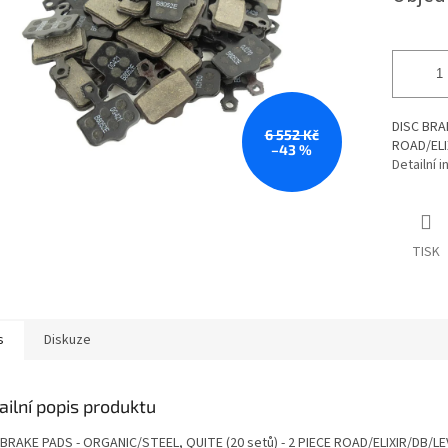
DISC BRAK
6 552 Kč
ROAD/ELIX
–43 %
Detailní 
TISK
s
Diskuze
ailní popis produktu
 BRAKE PADS - ORGANIC/STEEL, QUITE (20 setů) - 2 PIECE ROAD/ELIXIR/DB/LE