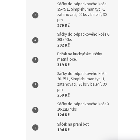
Sáčky do odpadkového koše
35-45 L, Simplehuman typ K,
zatahovací, 20 ks v balení, 30
µm
279 Kč
Sáčky do odpadkového koše G
30L/40ks
202 Kč
Držák na kuchyňské utěrky
matná ocel
319 Kč
Sáčky do odpadkového koše
30-35 L, Simplehuman typ H,
zatahovací, 20 ks v balení, 30
µm
259 Kč
Sáčky do odpadkového koše X
10-12L/40ks
124 Kč
Sáček na praní bot
194 Kč