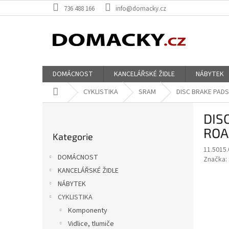
Přejít
736 488 166
info@domacky.cz
na
obsah
DOMÁCNOST
KANCELÁŘSKÉ ŽIDLE
NÁBYTEK
Domů
CYKLISTIKA
SRAM
DISC BRAKE PADS 
P
DIS
o
Přeskočit
s
ROA
Kategorie
kategorie
t
11.5015.
r
DOMÁCNOST
Značka:
a
KANCELÁŘSKÉ ŽIDLE
n
NÁBYTEK
n
í
CYKLISTIKA
p
Komponenty
a
Vidlice, tlumiče