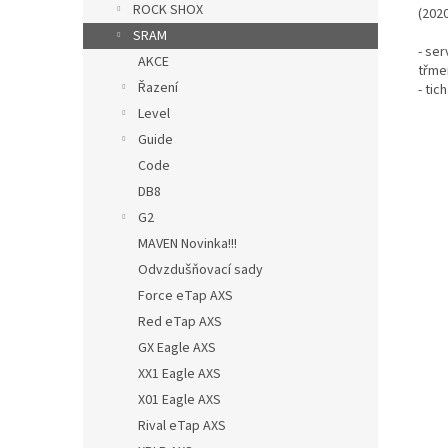
ROCK SHOX
(202
SRAM
- ser
AKCE
třmen
Řazení
- ti
Level
Guide
Code
DB8
G2
MAVEN Novinka!!!
Odvzdušňovací sady
Force eTap AXS
Red eTap AXS
GX Eagle AXS
XX1 Eagle AXS
X01 Eagle AXS
Rival eTap AXS