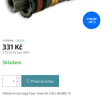
1 716 Kč
–80 %
1 716 Kč
–80 %
331 Kč
273,55 Kč bez DPH
Měrná
Skladem
cena:
Přidat do košíku
Středová osa Giga Pipe Team DH 128 x 68/68E/73