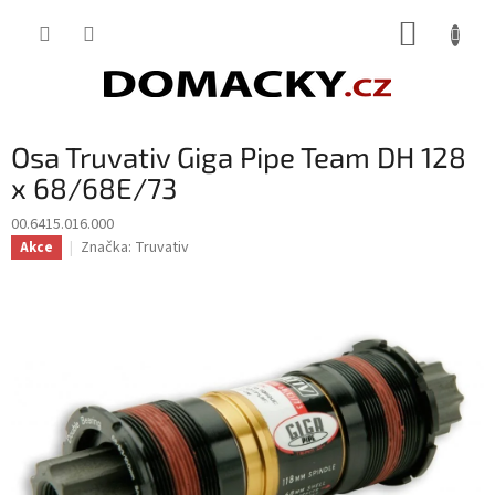
Přejít
NÁKUP
na
obsah
KOŠÍK
Osa Truvativ Giga Pipe Team DH 128
x 68/68E/73
00.6415.016.000
Značka:
Truvativ
Akce