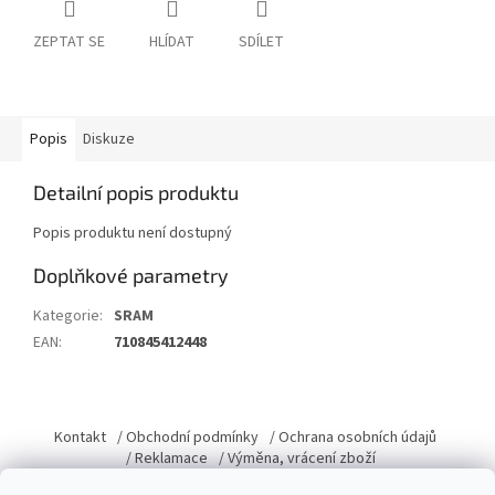
ZEPTAT SE
HLÍDAT
SDÍLET
Popis
Diskuze
Detailní popis produktu
Popis produktu není dostupný
Doplňkové parametry
Kategorie
:
SRAM
EAN
:
710845412448
Z
á
Kontakt
/ Obchodní podmínky
/ Ochrana osobních údajů
p
/ Reklamace
/ Výměna, vrácení zboží
a