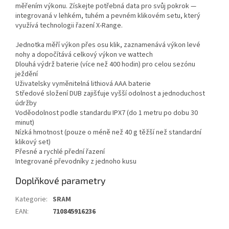
měřením výkonu. Získejte potřebná data pro svůj pokrok —
integrovaná v lehkém, tuhém a pevném klikovém setu, který
využívá technologii řazení X-Range.
Jednotka měří výkon přes osu klik, zaznamenává výkon levé
nohy a dopočítává celkový výkon ve wattech
Dlouhá výdrž baterie (více než 400 hodin) pro celou sezónu
ježdění
Uživatelsky vyměnitelná lithiová AAA baterie
Středové složení DUB zajišťuje vyšší odolnost a jednoduchost
údržby
Voděodolnost podle standardu IPX7 (do 1 metru po dobu 30
minut)
Nízká hmotnost (pouze o méně než 40 g těžší než standardní
klikový set)
Přesné a rychlé přední řazení
Integrované převodníky z jednoho kusu
Doplňkové parametry
Kategorie
:
SRAM
EAN
:
710845916236