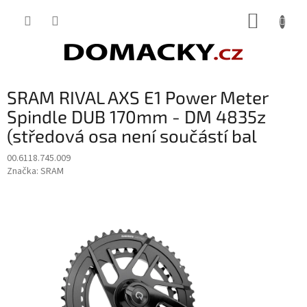
Přejít
NÁKUP
na
obsah
KOŠÍK
SRAM RIVAL AXS E1 Power Meter
Spindle DUB 170mm - DM 4835z
(středová osa není součástí bal
00.6118.745.009
Značka:
SRAM