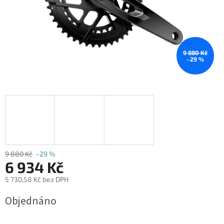
9 880 Kč
–29 %
9 880 Kč
–29 %
6 934 Kč
5 730,58 Kč bez DPH
Měrná
Objednáno
cena: