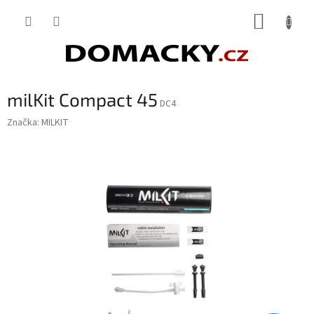
Přejít
NÁKUP
na
obsah
KOŠÍK
milKit Compact 45
DC4
Značka:
MILKIT