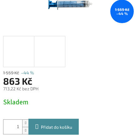
1 559 Kč
–44 %
1 559 Kč
–44 %
863 Kč
713,22 Kč bez DPH
Měrná
Skladem
cena:
Přidat do košíku