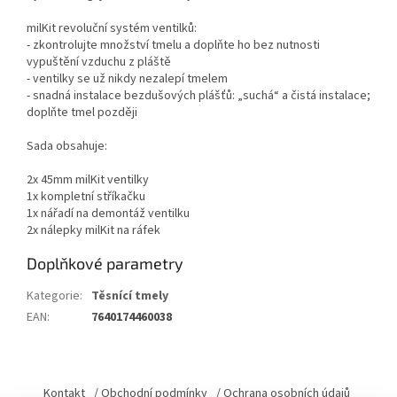
milKit revoluční systém ventilků:
- zkontrolujte množství tmelu a doplňte ho bez nutnosti
vypuštění vzduchu z pláště
- ventilky se už nikdy nezalepí tmelem
- snadná instalace bezdušových plášťů: „suchá“ a čistá instalace;
doplňte tmel později
Sada obsahuje:
2x 45mm milKit ventilky
1x kompletní stříkačku
1x nářadí na demontáž ventilku
2x nálepky milKit na ráfek
Doplňkové parametry
Kategorie
:
Těsnící tmely
EAN
:
7640174460038
Z
á
Kontakt
/ Obchodní podmínky
/ Ochrana osobních údajů