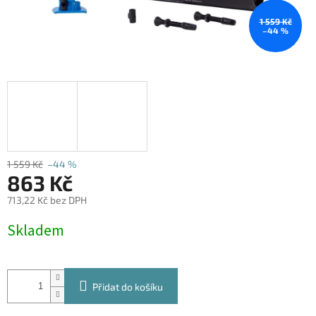
1 559 Kč
–44 %
1 559 Kč
–44 %
863 Kč
713,22 Kč bez DPH
Měrná
Skladem
cena:
Přidat do košíku