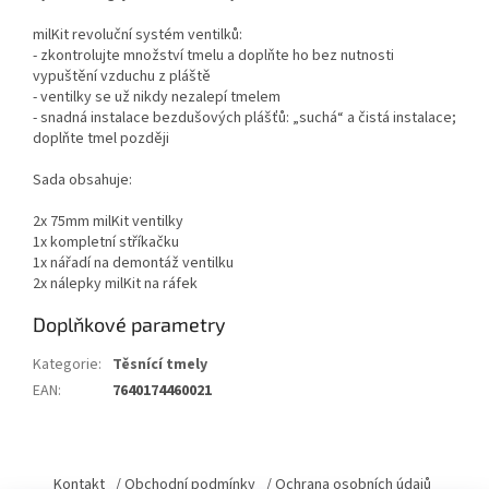
milKit revoluční systém ventilků:
- zkontrolujte množství tmelu a doplňte ho bez nutnosti
vypuštění vzduchu z pláště
- ventilky se už nikdy nezalepí tmelem
- snadná instalace bezdušových plášťů: „suchá“ a čistá instalace;
doplňte tmel později
Sada obsahuje:
2x 75mm milKit ventilky
1x kompletní stříkačku
1x nářadí na demontáž ventilku
2x nálepky milKit na ráfek
Doplňkové parametry
Kategorie
:
Těsnící tmely
EAN
:
7640174460021
Z
á
Kontakt
/ Obchodní podmínky
/ Ochrana osobních údajů