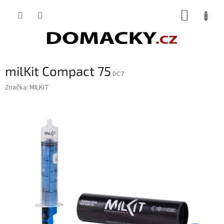
Přejít
NÁKUP
na
obsah
KOŠÍK
milKit Compact 75
DC7
Značka:
MILKIT