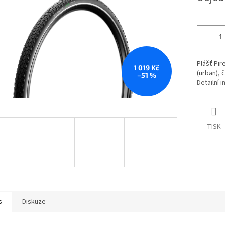
Plášť Pir
1 019 Kč
(urban), 
–51 %
Detailní 
TISK
s
Diskuze