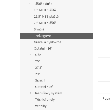
n
Pláště a duše
e
29" MTB pláště
l
27,5" MTB pláště
26" MTB pláště
Silniční
Trekingové
Gravel a Cyklokros
Ostatní <26"
Duše
26"
27,5"
29"
Silniční
Ostatní <26"
Bezdušový systém
Popi
Těsnící tmely
Ventilky