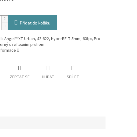
Přidat do košíku
elli Angel™ XT Urban, 42-622, HyperBELT 5mm, 60tpi, Pro
černý s reflexním pruhem
informace
ZEPTAT SE
HLÍDAT
SDÍLET