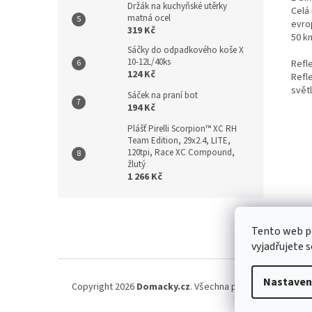
Držák na kuchyňské utěrky
Celá
matná ocel
evro
319 Kč
50 k
Sáčky do odpadkového koše X
10-12L/40ks
Refl
124 Kč
Refl
světl
Sáček na praní bot
194 Kč
Plášť Pirelli Scorpion™ XC RH
Team Edition, 29x2.4, LITE,
120tpi, Race XC Compound,
žlutý
1 266 Kč
Z
á
Kontakt
/
Tento web p
p
vyjadřujete s
a
t
í
Nastaven
Copyright 2026
Domacky.cz
. Všechna práva vyhrazena.
U