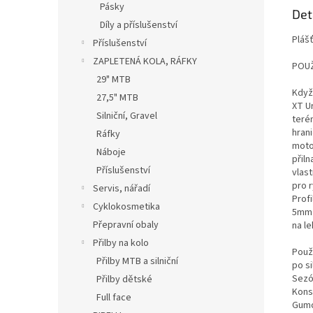
Pásky
Det
Díly a příslušenství
Plášť
Příslušenství
ZAPLETENÁ KOLA, RÁFKY
POUŽ
29" MTB
Když 
27,5" MTB
XT U
Silniční, Gravel
teré
hran
Ráfky
moto
Náboje
přil
Příslušenství
vlas
pro r
Servis, nářadí
Prof
Cyklokosmetika
5mm 
Přepravní obaly
na l
Přilby na kolo
Použi
Přilby MTB a silniční
po si
Sezó
Přilby dětské
Kons
Full face
Gumo