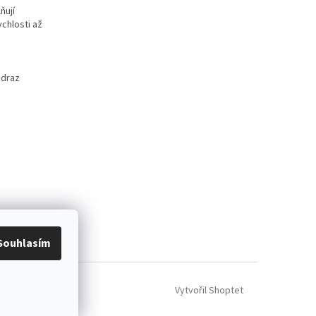
ňují
chlosti až
odraz
ácení zboží
Souhlasím
Vytvořil Shoptet