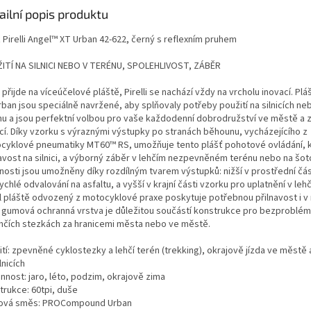
ailní popis produktu
 Pirelli Angel™ XT Urban 42-622, černý s reflexním pruhem
ITÍ NA SILNICI NEBO V TERÉNU, SPOLEHLIVOST, ZÁBĚR
přijde na víceúčelové pláště, Pirelli se nachází vždy na vrcholu inovací. Pl
rban jsou speciálně navržené, aby splňovaly potřeby použití na silnicích n
nu a jsou perfektní volbou pro vaše každodenní dobrodružství ve městě a z
icí. Díky vzorku s výraznými výstupky po stranách běhounu, vycházejícího z
cyklové pneumatiky MT60™ RS, umožňuje tento plášť pohotové ovládání, 
navost na silnici, a výborný záběr v lehčím nezpevněném terénu nebo na šot
tnosti jsou umožněny díky rozdílným tvarem výstupků: nižší v prostřední čás
ychlé odvalování na asfaltu, a vyšší v krajní části vzorku pro uplatnění v leh
il pláště odvozený z motocyklové praxe poskytuje potřebnou přilnavost i v 
gumová ochranná vrstva je důležitou součástí konstrukce pro bezproblém
ehčích stezkách za hranicemi města nebo ve městě.
tí: zpevněné cyklostezky a lehčí terén (trekking), okrajově jízda ve městě 
lnicích
nnost: jaro, léto, podzim, okrajově zima
trukce: 60tpi, duše
vá směs: PROCompound Urban