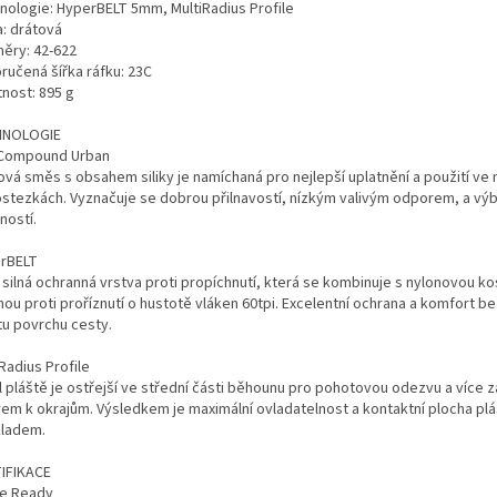
nologie: HyperBELT 5mm, MultiRadius Profile
a: drátová
ěry: 42-622
ručená šířka ráfku: 23C
nost: 895 g
HNOLOGIE
Compound Urban
vá směs s obsahem siliky je namíchaná pro nejlepší uplatnění a použití ve
ostezkách. Vyznačuje se dobrou přilnavostí, nízkým valivým odporem, a vý
ností.
rBELT
silná ochranná vrstva proti propíchnutí, která se kombinuje s nylonovou ko
ou proti proříznutí o hustotě vláken 60tpi. Excelentní ochrana a komfort b
tu povrchu cesty.
Radius Profile
il pláště je ostřejší ve střední části běhounu pro pohotovou odezvu a více 
em k okrajům. Výsledkem je maximální ovladatelnost a kontaktní plocha plá
ladem.
IFIKACE
ke Ready