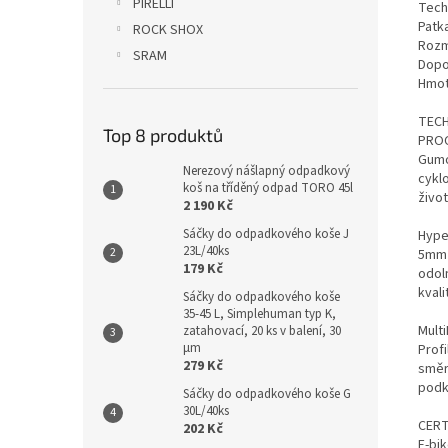
PIRELLI
Tech
Patk
ROCK SHOX
Rozm
SRAM
Dopo
Hmot
TEC
Top 8 produktů
PRO
Gumo
Nerezový nášlapný odpadkový
cykl
koš na tříděný odpad TORO 45l
život
2 190 Kč
Sáčky do odpadkového koše J
Hype
23L/40ks
5mm 
179 Kč
odoln
kvali
Sáčky do odpadkového koše
35-45 L, Simplehuman typ K,
Multi
zatahovací, 20 ks v balení, 30
µm
Prof
279 Kč
směr
podk
Sáčky do odpadkového koše G
30L/40ks
CERT
202 Kč
E-bi