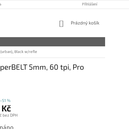
VY
Přihlášení
NÁKUPNÍ
Prázdný košík
KOŠÍK
 (urban), Black w/refle
yperBELT 5mm, 60 tpi, Pro
–51 %
 Kč
č bez DPH
dnáno