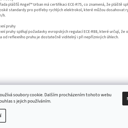
 řada plášťů Angel™ Urban má certifikaci ECE-R75, co znamená, že pláště spl
pské standardy pro potřeby rychlých elektrokol, které můžou dosahovat ry
m/h.
exní pruhy
exní pruhy splňují požadavky evropských regulací ECE-R88, které určují, že 
a od reflexního pruhu je dostatečně viditelný i při nepříznivých úhlech.
 Obchodní podmínky
/ Ochrana osobních údajů
/ Reklamace
/ Výměna, vr
oužívá soubory cookie. Dalším procházením tohoto webu
ouhlas s jejich používáním.
í
pravit nastavení cookies