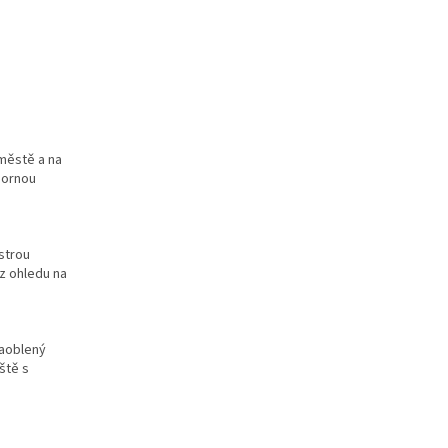
 městě a na
bornou
strou
ez ohledu na
zaoblený
ště s