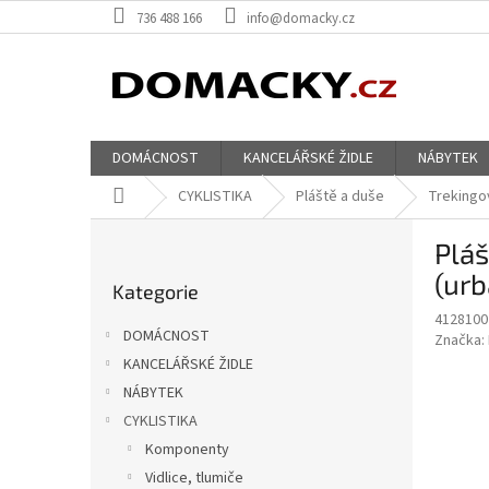
Přejít
736 488 166
info@domacky.cz
na
obsah
DOMÁCNOST
KANCELÁŘSKÉ ŽIDLE
NÁBYTEK
Domů
CYKLISTIKA
Pláště a duše
Trekingo
P
Pláš
o
Přeskočit
s
(urb
Kategorie
kategorie
t
4128100
r
DOMÁCNOST
Značka:
a
KANCELÁŘSKÉ ŽIDLE
n
NÁBYTEK
n
í
CYKLISTIKA
p
Komponenty
a
Vidlice, tlumiče