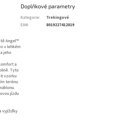
Doplňkové parametry
Kategorie
:
Trekingové
EAN
:
8019227412819
áště Angel™
ebo v lehkém
a jeho
komfort a
olině. Tyto
ti vzorku
čím terénu.
náklonu.
ovou jízdu
a vyjížďky