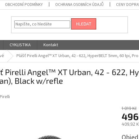
OBCHODNÍ PODMÍNKY
OCHRANA OSOBNÍCH ÚDAJŮ
CENY DOPRA
HLEDAT
CYKLISTIKA
Kontakt
vé
Plášť Pirelli Angel™ XT Urban, 42 - 622, HyperBELT 5mm, 60 tpi, Pro
ť Pirelli Angel™ XT Urban, 42 - 622, H
an), Black w/refle
Pirelli
1 019 Kč
496
409,92 K
Měrná
Obje
cena: