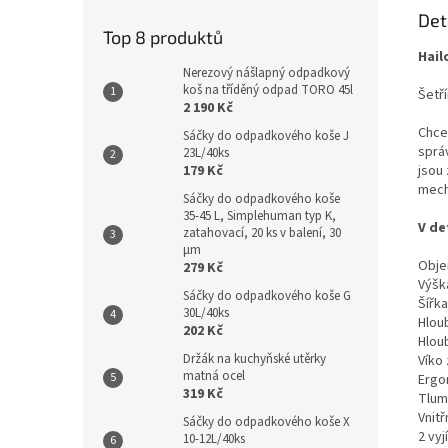
Det
Top 8 produktů
Hail
Nerezový nášlapný odpadkový
koš na tříděný odpad TORO 45l
Šetř
2 190 Kč
Chce
Sáčky do odpadkového koše J
sprá
23L/40ks
jsou 
179 Kč
mech
Sáčky do odpadkového koše
35-45 L, Simplehuman typ K,
V de
zatahovací, 20 ks v balení, 30
µm
Objem
279 Kč
Výšk
Sáčky do odpadkového koše G
Šířka
30L/40ks
Hlou
202 Kč
Hlou
Držák na kuchyňské utěrky
Víko
matná ocel
Ergo
319 Kč
Tlum
Vnit
Sáčky do odpadkového koše X
2 vy
10-12L/40ks