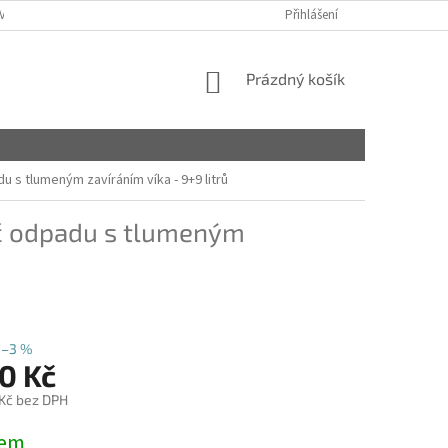
VY
Přihlášení
NÁKUPNÍ
Prázdný košík
KOŠÍK
u s tlumeným zavíráním víka - 9+9 litrů
ič odpadu s tlumeným
–3 %
0 Kč
 Kč bez DPH
dem