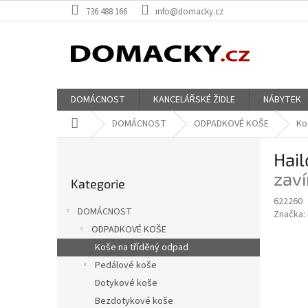
Přejít
736 488 166
info@domacky.cz
na
obsah
DOMÁCNOST
KANCELÁŘSKÉ ŽIDLE
NÁBYTEK
Domů
DOMÁCNOST
ODPADKOVÉ KOŠE
Ko
P
Hail
o
Přeskočit
s
zaví
Kategorie
kategorie
t
622260
r
DOMÁCNOST
Značka:
a
ODPADKOVÉ KOŠE
n
Koše na tříděný odpad
n
í
Pedálové koše
p
Dotykové koše
a
Bezdotykové koše