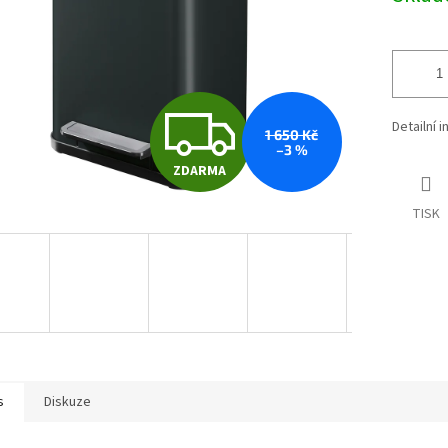
Z
Detailní 
1 650 Kč
–3 %
ZDARMA
D
TISK
A
R
M
s
Diskuze