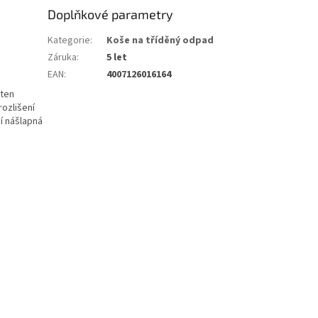
Doplňkové parametry
Kategorie
:
Koše na tříděný odpad
Záruka
:
5 let
EAN
:
4007126016164
 ten
ozlišení
ní nášlapná