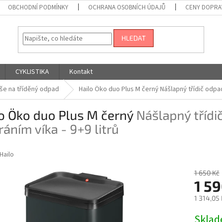
OBCHODNÍ PODMÍNKY
OCHRANA OSOBNÍCH ÚDAJŮ
CENY DOPRA
HLEDAT
CYKLISTIKA
Kontakt
še na tříděný odpad
Hailo Öko duo Plus M černý
Nášlapný třídič odpad
o Öko duo Plus M černý
Nášlapný tříd
ráním víka - 9+9 litrů
Hailo
1 650 Kč
1 59
1 314,05
Měrná
Skla
cena: