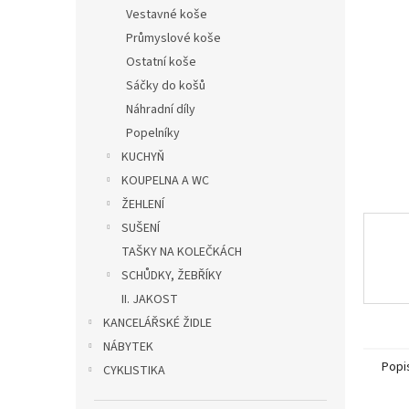
n
Vestavné koše
e
Průmyslové koše
l
Ostatní koše
Sáčky do košů
Náhradní díly
Popelníky
KUCHYŇ
KOUPELNA A WC
ŽEHLENÍ
SUŠENÍ
TAŠKY NA KOLEČKÁCH
SCHŮDKY, ŽEBŘÍKY
II. JAKOST
KANCELÁŘSKÉ ŽIDLE
NÁBYTEK
Popi
CYKLISTIKA