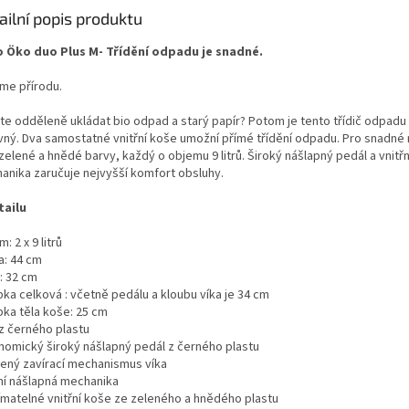
A
ailní popis produktu
o Öko duo Plus M- Třídění odpadu je snadné.
íme přírodu.
te odděleně ukládat bio odpad a starý papír? Potom je tento třídič odpadu
vný. Dva samostatné vnitřní koše umožní přímé třídění odpadu. Pro snadné r
zelené a hnědé barvy, každý o objemu 9 litrů. Široký nášlapný pedál a vnitř
anika zaručuje nejvyšší komfort obsluhy.
tailu
: 2 x 9 litrů
a: 44 cm
: 32 cm
bka celková : včetně pedálu a kloubu víka je 34 cm
bka těla koše: 25 cm
 z černého plastu
nomický široký nášlapný pedál z černého plastu
ený zavírací mechanismus víka
řní nášlapná mechanika
jímatelné vnitřní koše ze zeleného a hnědého plastu