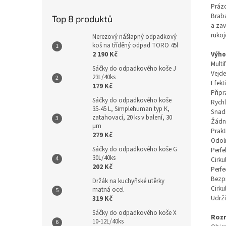
Prázd
Braba
Top 8 produktů
a zav
rukoj
Nerezový nášlapný odpadkový
koš na tříděný odpad TORO 45l
Výho
2 190 Kč
Multi
Sáčky do odpadkového koše J
Vejde
23L/40ks
Efekt
179 Kč
Připr
Sáčky do odpadkového koše
Rychl
35-45 L, Simplehuman typ K,
Snadn
zatahovací, 20 ks v balení, 30
Žádný
µm
Prakt
279 Kč
Odoln
Sáčky do odpadkového koše G
Perfe
30L/40ks
Cirku
202 Kč
Perfe
Bezpr
Držák na kuchyňské utěrky
Cirku
matná ocel
Udrži
319 Kč
Sáčky do odpadkového koše X
Roz
10-12L/40ks