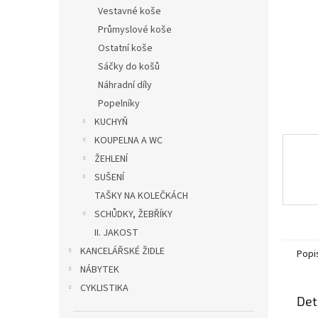
n
Vestavné koše
e
Průmyslové koše
l
Ostatní koše
Sáčky do košů
Náhradní díly
Popelníky
KUCHYŇ
KOUPELNA A WC
ŽEHLENÍ
SUŠENÍ
TAŠKY NA KOLEČKÁCH
SCHŮDKY, ŽEBŘÍKY
II. JAKOST
KANCELÁŘSKÉ ŽIDLE
Popi
NÁBYTEK
CYKLISTIKA
Det