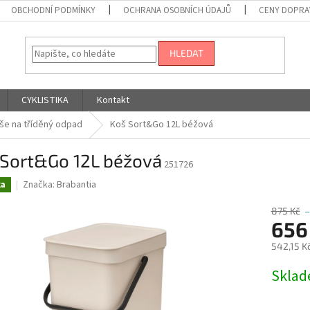
OBCHODNÍ PODMÍNKY
OCHRANA OSOBNÍCH ÚDAJŮ
CENY DOPRA
HLEDAT
CYKLISTIKA
Kontakt
še na tříděný odpad
Koš Sort&Go 12L béžová
 Sort&Go 12L béžová
251726
Značka:
Brabantia
ka
875 Kč
–
656
542,15 K
Měrná
Skla
cena: