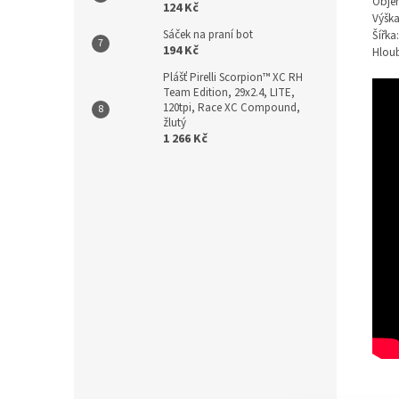
Objem
124 Kč
Výška
Šířka
Sáček na praní bot
194 Kč
Hlou
Plášť Pirelli Scorpion™ XC RH
Team Edition, 29x2.4, LITE,
120tpi, Race XC Compound,
žlutý
1 266 Kč