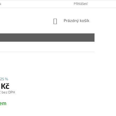
VY
Přihlášení
NÁKUPNÍ
Prázdný košík
KOŠÍK
25 %
 Kč
č bez DPH
dem