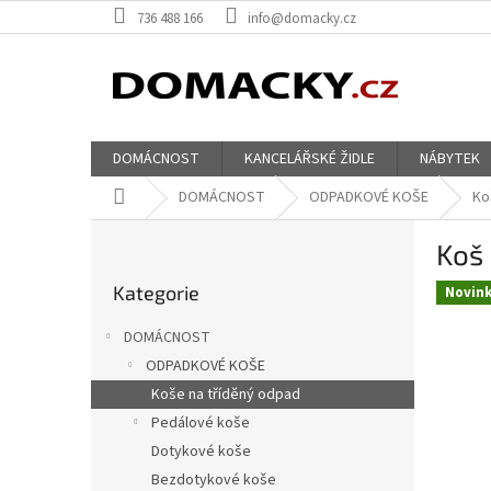
Přejít
736 488 166
info@domacky.cz
na
obsah
DOMÁCNOST
KANCELÁŘSKÉ ŽIDLE
NÁBYTEK
Domů
DOMÁCNOST
ODPADKOVÉ KOŠE
Ko
P
Koš
o
Přeskočit
s
Kategorie
kategorie
Novin
t
r
DOMÁCNOST
a
ODPADKOVÉ KOŠE
n
Koše na tříděný odpad
n
í
Pedálové koše
p
Dotykové koše
a
Bezdotykové koše