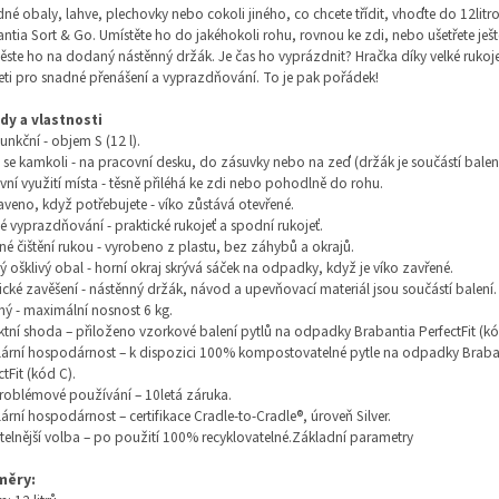
né obaly, lahve, plechovky nebo cokoli jiného, ​​co chcete třídit, vhoďte do 12lit
ntia Sort & Go. Umístěte ho do jakéhokoli rohu, rovnou ke zdi, nebo ušetřete ješt
ěste ho na dodaný nástěnný držák. Je čas ho vyprázdnit? Hračka díky velké rukoje
eti pro snadné přenášení a vyprazdňování. To je pak pořádek!
dy a vlastnosti
funkční - objem S (12 l).
 se kamkoli - na pracovní desku, do zásuvky nebo na zeď (držák je součástí balení
ivní využití místa - těsně přiléhá ke zdi nebo pohodlně do rohu.
aveno, když potřebujete - víko zůstává otevřené.
é vyprazdňování - praktické rukojeť a spodní rukojeť.
é čištění rukou - vyrobeno z plastu, bez záhybů a okrajů.
 ošklivý obal - horní okraj skrývá sáček na odpadky, když je víko zavřené.
ické zavěšení - nástěnný držák, návod a upevňovací materiál jsou součástí balení.
ý - maximální nosnost 6 kg.
ktní shoda – přiloženo vzorkové balení pytlů na odpadky Brabantia PerfectFit (kó
lární hospodárnost – k dispozici 100% kompostovatelné pytle na odpadky Braba
ctFit (kód C).
oblémové používání – 10letá záruka.
lární hospodárnost – certifikace Cradle-to-Cradle®, úroveň Silver.
telnější volba – po použití 100% recyklovatelné.Základní parametry
měry: