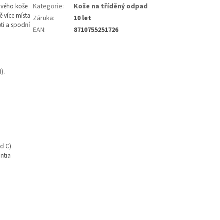
rového koše
Kategorie
:
Koše na tříděný odpad
ě více místa
Záruka
:
10 let
ti a spodní
EAN
:
8710755251726
).
d C).
ntia