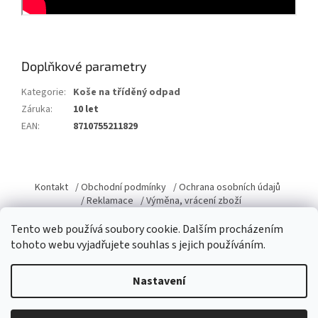
Doplňkové parametry
Kategorie
:
Koše na tříděný odpad
Záruka
:
10 let
EAN
:
8710755211829
Z
á
Kontakt
/ Obchodní podmínky
/ Ochrana osobních údajů
p
/ Reklamace
/ Výměna, vrácení zboží
a
Tento web používá soubory cookie. Dalším procházením
t
tohoto webu vyjadřujete souhlas s jejich používáním.
í
Vytvořil Shoptet
Nastavení
Copyright 2026
Domacky.cz
. Všechna práva vyhrazena.
Upravit