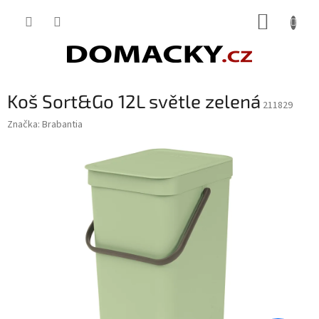
Přejít
NÁKUP
na
obsah
KOŠÍK
Koš Sort&Go 12L světle zelená
211829
Značka:
Brabantia