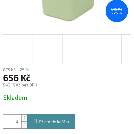
875 Kč
–25 %
875 Kč
–25 %
656 Kč
542,15 Kč bez DPH
Měrná
Skladem
cena:
Přidat do košíku