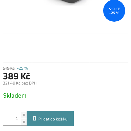
519 Kč
–25 %
519 Kč
–25 %
389 Kč
321,49 Kč bez DPH
Měrná
Skladem
cena:
Přidat do košíku