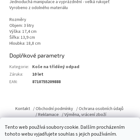
Jednoduchá manipulace a vyprázdnění - velká rukojeť
Vyrobeno z odolného materiálu
Rozměry
Objem: 3 litry
Výška: 17,4 cm
Šířka: 13,9 cm
Hloubka: 18,8 cm
Doplňkové parametry
Kategorie
:
Koše na tříděný odpad
Záruka
:
10 let
EAN
:
8710755209888
Z
á
Kontakt
/ Obchodní podmínky
/ Ochrana osobních údajů
p
/ Reklamace
/ Výměna, vrácení zboží
a
Tento web používá soubory cookie. Dalším procházením
t
tohoto webu vyjadřujete souhlas s jejich používáním.
í