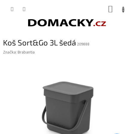
Přejít
NÁKUP
na
obsah
KOŠÍK
Koš Sort&Go 3L šedá
209888
Značka:
Brabantia