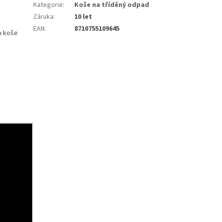
Kategorie
:
Koše na tříděný odpad
Záruka
:
10 let
EAN
:
8710755109645
u koše