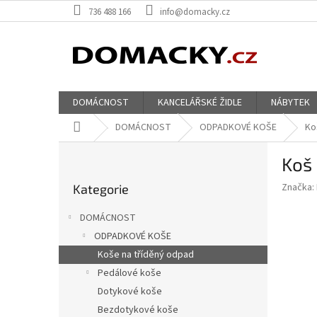
Přejít
736 488 166
info@domacky.cz
na
obsah
DOMÁCNOST
KANCELÁŘSKÉ ŽIDLE
NÁBYTEK
Domů
DOMÁCNOST
ODPADKOVÉ KOŠE
Ko
P
Koš
o
Přeskočit
s
Značka:
Kategorie
kategorie
t
r
DOMÁCNOST
a
ODPADKOVÉ KOŠE
n
Koše na tříděný odpad
n
í
Pedálové koše
p
Dotykové koše
a
Bezdotykové koše