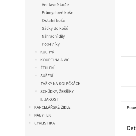
n
Vestavné koše
e
Průmyslové koše
l
Ostatní koše
Sáčky do košů
Náhradní díly
Popelníky
KUCHYŇ
KOUPELNA A WC
ŽEHLENÍ
SUŠENÍ
TAŠKY NA KOLEČKÁCH
SCHŮDKY, ŽEBŘÍKY
II. JAKOST
KANCELÁŘSKÉ ŽIDLE
Popi
NÁBYTEK
CYKLISTIKA
Det