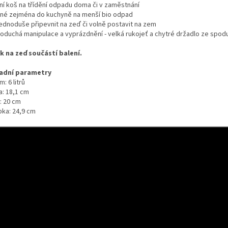
lní koš na třídění odpadu doma či v zaměstnání
né zejména do kuchyně na menší bio odpad
jednoduše připevnit na zeď či volně postavit na zem
oduchá manipulace a vyprázdnění - velká rukojeť a chytré držadlo ze spod
k na zeď součástí balení.
adní parametry
: 6 litrů
a: 18,1 cm
: 20 cm
bka: 24,9 cm