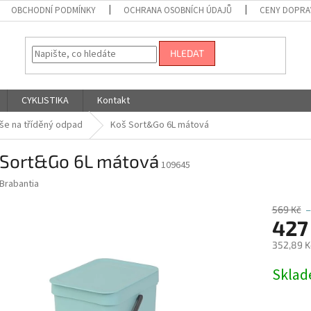
OBCHODNÍ PODMÍNKY
OCHRANA OSOBNÍCH ÚDAJŮ
CENY DOPRA
HLEDAT
CYKLISTIKA
Kontakt
še na tříděný odpad
Koš Sort&Go 6L mátová
 Sort&Go 6L mátová
109645
Brabantia
569 Kč
427
352,89 K
Měrná
Skla
cena: