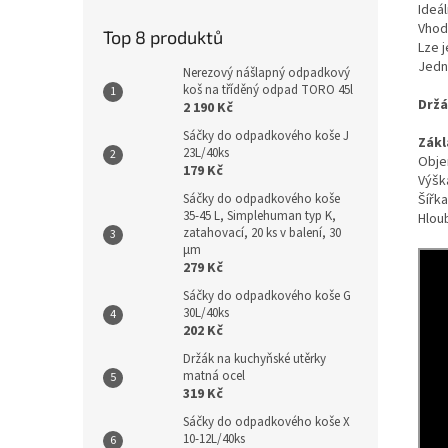
Ideá
Vhod
Top 8 produktů
Lze 
Jedn
Nerezový nášlapný odpadkový
koš na tříděný odpad TORO 45l
Držá
2 190 Kč
Sáčky do odpadkového koše J
Zákl
23L/40ks
Objem
179 Kč
Výšk
Šířka
Sáčky do odpadkového koše
35-45 L, Simplehuman typ K,
Hlou
zatahovací, 20 ks v balení, 30
µm
279 Kč
Sáčky do odpadkového koše G
30L/40ks
202 Kč
Držák na kuchyňské utěrky
matná ocel
319 Kč
Sáčky do odpadkového koše X
10-12L/40ks