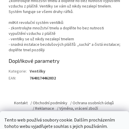
Zkontrolujte množství tmelu a doplňte ho bez nutnosti vypuštění
vzduchu z pláště. Ventilky se vám už nikdy nezalepí tmelem.
Systém funguje se všemi druhy ráfků.
milKit revoluční systém ventilků:
- zkontrolujte množství tmelu a doplňte ho bez nutnosti
vypuštění vzduchu z pláště
- ventilky se už nikdy nezalepí tmelem
- snadná instalace bezdušových plášťů: „suchá“ a čistá instalace;
doplňte tmel později
Doplňkové parametry
Kategorie
:
Ventilky
EAN
:
7640174462032
Z
á
Kontakt
/ Obchodní podmínky
/ Ochrana osobních údajů
p
/ Reklamace
/ Výměna, vrácení zboží
a
Tento web používá soubory cookie. Dalším procházením
t
tohoto webu vyjadřujete souhlas s jejich používáním.
í