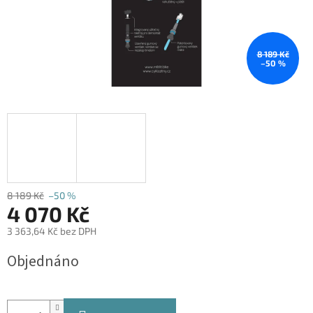
8 189 Kč
–50 %
8 189 Kč
–50 %
4 070 Kč
3 363,64 Kč bez DPH
Měrná
Objednáno
cena: