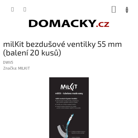
Přejít
NÁKUP
na
obsah
KOŠÍK
milKit bezdušové ventilky 55 mm
(balení 20 kusů)
DWV5
Značka:
MILKIT