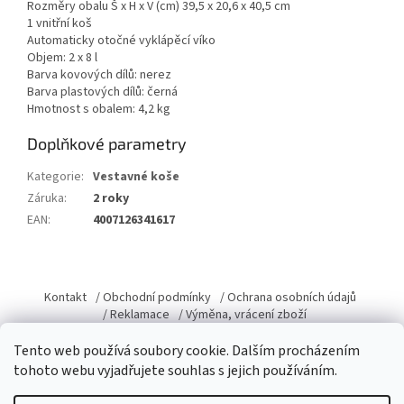
Rozměry obalu Š x H x V (cm) 39,5 x 20,6 x 40,5 cm
1 vnitřní koš
Automaticky otočné vyklápěcí víko
Objem: 2 x 8 l
Barva kovových dílů: nerez
Barva plastových dílů: černá
Hmotnost s obalem: 4,2 kg
Doplňkové parametry
Kategorie
:
Vestavné koše
Záruka
:
2 roky
EAN
:
4007126341617
Z
á
Kontakt
/ Obchodní podmínky
/ Ochrana osobních údajů
p
/ Reklamace
/ Výměna, vrácení zboží
a
Tento web používá soubory cookie. Dalším procházením
t
tohoto webu vyjadřujete souhlas s jejich používáním.
í