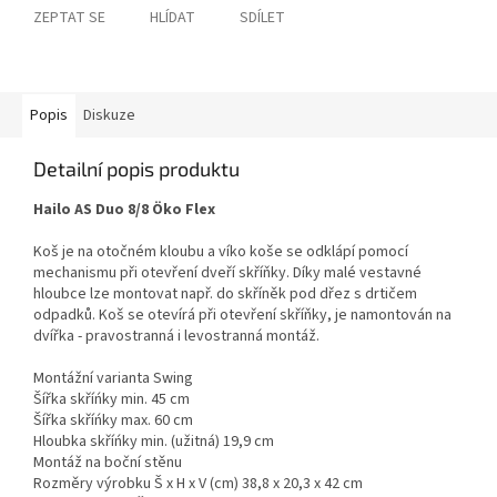
ZEPTAT SE
HLÍDAT
SDÍLET
Popis
Diskuze
Detailní popis produktu
Hailo AS Duo 8/8 Öko Flex
Koš je na otočném kloubu a víko koše se odklápí pomocí
mechanismu při otevření dveří skříňky. Díky malé vestavné
hloubce lze montovat např. do skříněk pod dřez s drtičem
odpadků. Koš se otevírá při otevření skříňky, je namontován na
dvířka - pravostranná i levostranná montáž.
Montážní varianta Swing
Šířka skříńky min. 45 cm
Šířka skříńky max. 60 cm
Hloubka skříńky min. (užitná) 19,9 cm
Montáž na boční stěnu
Rozměry výrobku Š x H x V (cm) 38,8 x 20,3 x 42 cm