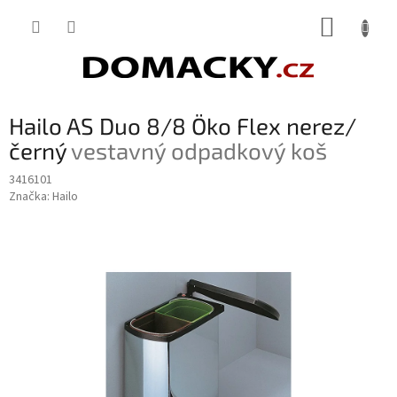
Přejít
NÁKUP
na
obsah
KOŠÍK
Hailo AS Duo 8/8 Öko Flex nerez/
černý
vestavný odpadkový koš
3416101
Značka:
Hailo