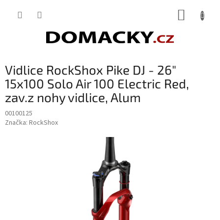
Přejít
NÁKUP
na
obsah
KOŠÍK
Vidlice RockShox Pike DJ - 26"
15x100 Solo Air 100 Electric Red,
zav.z nohy vidlice, Alum
00100125
Značka:
RockShox