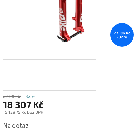
27 196 Kč
–32 %
27 196 Kč
–32 %
18 307 Kč
15 129,75 Kč bez DPH
Měrná
Na dotaz
cena: