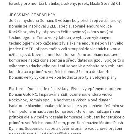
(šrouby pro montáž blatníku,2 tokeny, ježek, Maxle Stealth) C1
JE ČAS MYSLET VE VELKÉM
Je čas myslet na Domain. S většími koly přicházejí větší nároky.
Domain se inspiroval u ZEB, specializované enduro vidlice
RockShox, aby byl připraven čelit novým výzvám s novými
technologiemi. Tento velký tahoun je vybaven výkonnými
technologiemi pro každého závisláka na enduru nebo vášnivého
jezdce E-MTB, připraveného vzít stoupání do vlastních rukou a
užít si sjezd. Nové tlumení Isolator se třemi polohami nastavení
komprese nabízí konzistentní a předvídatelnou jízdu. Spojte to s
výkonem vzduchového pružení DebonAir a zabalte to v robustní
konstrukci o průměru vnitřních nohou 38 mm a dostanete
Domain: velký výkon a velkou hodnotu pro ty s velkými plány.
Platforma Domain jde dál než kdy dříve s vylepšeným modelem
Domain Gold RC. Inspirována ZEB, oceněnou enduro vidlicí
RockShox, Domain spojuje hodnotu a výkon. Nové tlumení
Isolator je hlavním tahákem této vidlice s jedinečným řešením se
třemi polohami nastavení komprese, které maximalizuje řízení
průtoku oleje v celém rozsahu komprese. Robustní konstrukce o
průměru vnitřních nohou 38 mm, prvotřídní mazivo Maxima Plush
Dynamic Suspension Lube a důvěrně známé vzduchové pružení