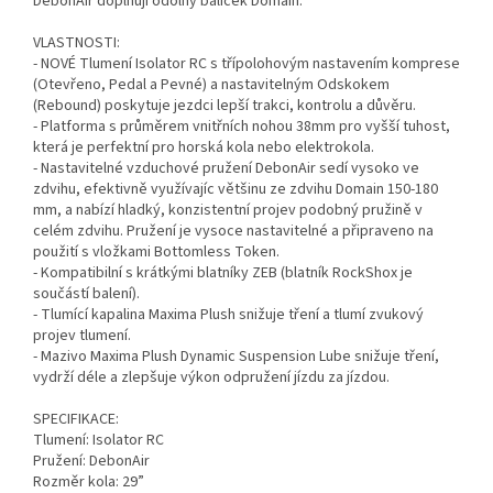
DebonAir doplňují odolný balíček Domain.
VLASTNOSTI:
- NOVÉ Tlumení Isolator RC s třípolohovým nastavením komprese
(Otevřeno, Pedal a Pevné) a nastavitelným Odskokem
(Rebound) poskytuje jezdci lepší trakci, kontrolu a důvěru.
- Platforma s průměrem vnitřních nohou 38mm pro vyšší tuhost,
která je perfektní pro horská kola nebo elektrokola.
- Nastavitelné vzduchové pružení DebonAir sedí vysoko ve
zdvihu, efektivně využívajíc většinu ze zdvihu Domain 150-180
mm, a nabízí hladký, konzistentní projev podobný pružině v
celém zdvihu. Pružení je vysoce nastavitelné a připraveno na
použití s vložkami Bottomless Token.
- Kompatibilní s krátkými blatníky ZEB (blatník RockShox je
součástí balení).
- Tlumící kapalina Maxima Plush snižuje tření a tlumí zvukový
projev tlumení.
- Mazivo Maxima Plush Dynamic Suspension Lube snižuje tření,
vydrží déle a zlepšuje výkon odpružení jízdu za jízdou.
SPECIFIKACE:
Tlumení: Isolator RC
Pružení: DebonAir
Rozměr kola: 29”