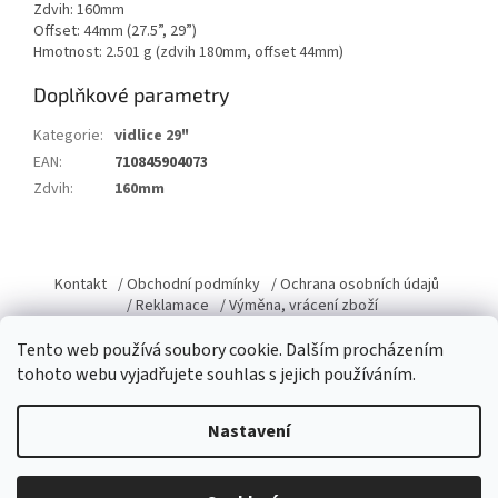
Zdvih: 160mm
Offset: 44mm (27.5”, 29”)
Hmotnost: 2.501 g (zdvih 180mm, offset 44mm)
Doplňkové parametry
Kategorie
:
vidlice 29"
EAN
:
710845904073
Zdvih
:
160mm
Z
á
Kontakt
/ Obchodní podmínky
/ Ochrana osobních údajů
p
/ Reklamace
/ Výměna, vrácení zboží
a
Tento web používá soubory cookie. Dalším procházením
t
tohoto webu vyjadřujete souhlas s jejich používáním.
í
Vytvořil Shoptet
Nastavení
Copyright 2026
Domacky.cz
. Všechna práva vyhrazena.
Upravit