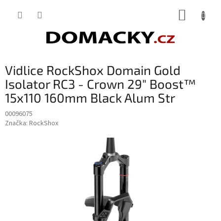
Přejít
NÁKUP
na
obsah
KOŠÍK
Vidlice RockShox Domain Gold
Isolator RC3 - Crown 29" Boost™
15x110 160mm Black Alum Str
00096075
Značka:
RockShox