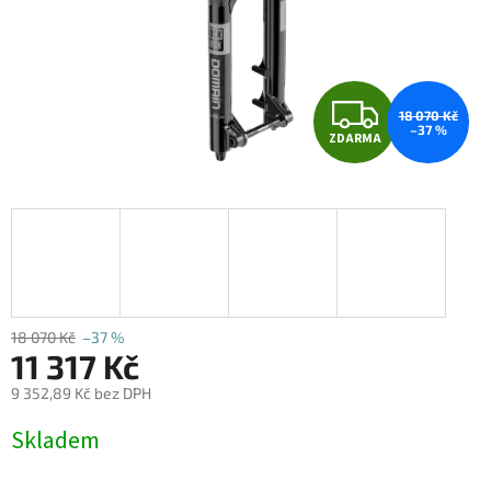
Z
18 070 Kč
–37 %
ZDARMA
D
A
R
M
A
18 070 Kč
–37 %
11 317 Kč
9 352,89 Kč bez DPH
Měrná
Skladem
cena: