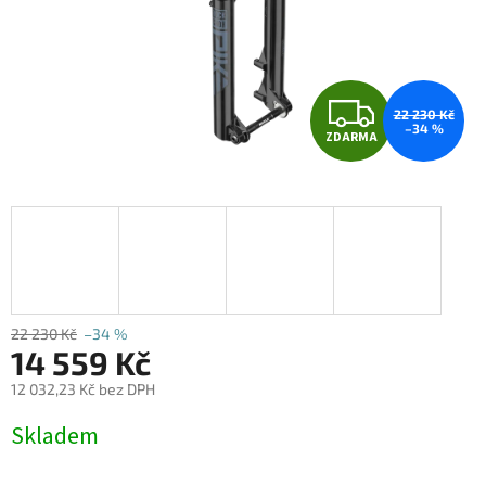
Z
22 230 Kč
–34 %
ZDARMA
D
A
R
M
A
22 230 Kč
–34 %
14 559 Kč
12 032,23 Kč bez DPH
Měrná
Skladem
cena: