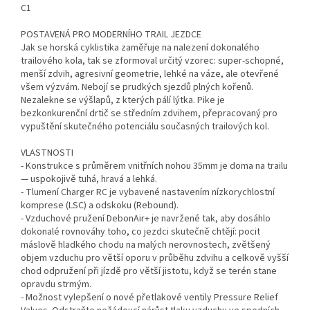
C1
POSTAVENÁ PRO MODERNÍHO TRAIL JEZDCE
Jak se horská cyklistika zaměřuje na nalezení dokonalého
trailového kola, tak se zformoval určitý vzorec: super-schopné,
menší zdvih, agresivní geometrie, lehké na váze, ale otevřené
všem výzvám. Nebojí se prudkých sjezdů plných kořenů.
Nezalekne se výšlapů, z kterých pálí lýtka. Pike je
bezkonkurenční drtič se středním zdvihem, přepracovaný pro
vypuštění skutečného potenciálu současných trailových kol.
VLASTNOSTI
- Konstrukce s průměrem vnitřních nohou 35mm je doma na trailu
— uspokojivě tuhá, hravá a lehká.
- Tlumení Charger RC je vybavené nastavením nízkorychlostní
komprese (LSC) a odskoku (Rebound).
- Vzduchové pružení DebonAir+ je navržené tak, aby dosáhlo
dokonalé rovnováhy toho, co jezdci skutečně chtějí: pocit
máslově hladkého chodu na malých nerovnostech, zvětšený
objem vzduchu pro větší oporu v průběhu zdvihu a celkově vyšší
chod odpružení při jízdě pro větší jistotu, když se terén stane
opravdu strmým.
- Možnost vylepšení o nové přetlakové ventily Pressure Relief