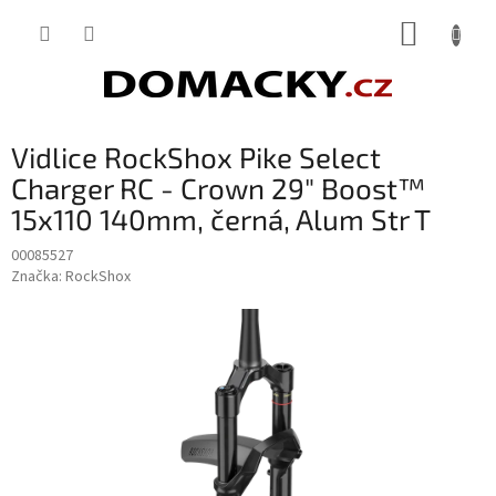
Přejít
NÁKUP
na
obsah
KOŠÍK
Vidlice RockShox Pike Select
Charger RC - Crown 29" Boost™
15x110 140mm, černá, Alum Str T
00085527
Značka:
RockShox