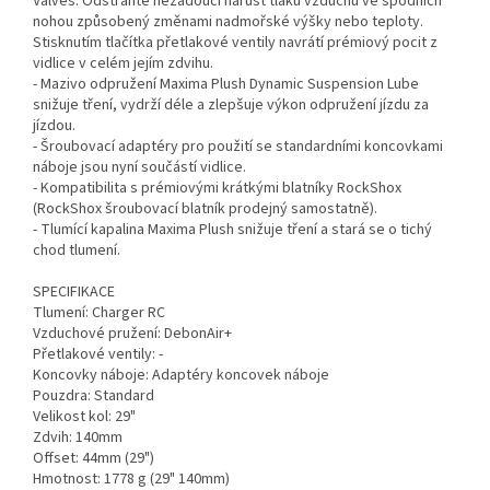
Valves. Odstraňte nežádoucí nárůst tlaku vzduchu ve spodních
nohou způsobený změnami nadmořské výšky nebo teploty.
Stisknutím tlačítka přetlakové ventily navrátí prémiový pocit z
vidlice v celém jejím zdvihu.
- Mazivo odpružení Maxima Plush Dynamic Suspension Lube
snižuje tření, vydrží déle a zlepšuje výkon odpružení jízdu za
jízdou.
- Šroubovací adaptéry pro použití se standardními koncovkami
náboje jsou nyní součástí vidlice.
- Kompatibilita s prémiovými krátkými blatníky RockShox
(RockShox šroubovací blatník prodejný samostatně).
- Tlumící kapalina Maxima Plush snižuje tření a stará se o tichý
chod tlumení.
SPECIFIKACE
Tlumení: Charger RC
Vzduchové pružení: DebonAir+
Přetlakové ventily: -
Koncovky náboje: Adaptéry koncovek náboje
Pouzdra: Standard
Velikost kol: 29"
Zdvih: 140mm
Offset: 44mm (29")
Hmotnost: 1778 g (29" 140mm)