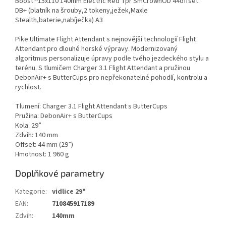
Boost™15x110 140mm Electric Red Tpr SmCrownOD 44offset
DB+ (blatník na šrouby,2 tokeny,ježek,Maxle
Stealth,baterie,nabíječka) A3
Pike Ultimate Flight Attendant s nejnovější technologií Flight
Attendant pro dlouhé horské výpravy. Modernizovaný
algoritmus personalizuje úpravy podle tvého jezdeckého stylu a
terénu. S tlumičem Charger 3.1 Flight Attendant a pružinou
DebonAir+ s ButterCups pro nepřekonatelné pohodlí, kontrolu a
rychlost.
Tlumení: Charger 3.1 Flight Attendant s ButterCups
Pružina: DebonAir+ s ButterCups
Kola: 29”
Zdvih: 140 mm
Offset: 44 mm (29”)
Hmotnost: 1 960 g
Doplňkové parametry
Kategorie
:
vidlice 29"
EAN
:
710845917189
Zdvih
:
140mm