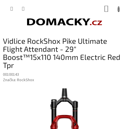
Přejít
NÁKUP
na
obsah
KOŠÍK
Vidlice RockShox Pike Ultimate
Flight Attendant - 29"
Boost™15x110 140mm Electric Red
Tpr
00100143
Značka:
RockShox