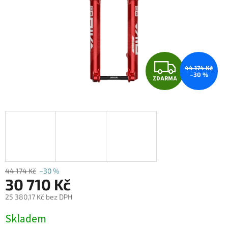
Z
44 174 Kč
–30 %
ZDARMA
D
A
R
M
A
44 174 Kč
–30 %
30 710 Kč
25 380,17 Kč bez DPH
Měrná
Skladem
cena: