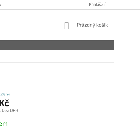
VY
Přihlášení
NÁKUPNÍ
Prázdný košík
KOŠÍK
–24 %
 Kč
č bez DPH
dem