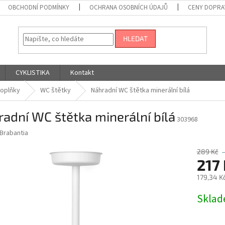
OBCHODNÍ PODMÍNKY
OCHRANA OSOBNÍCH ÚDAJŮ
CENY DOPRA
HLEDAT
CYKLISTIKA
Kontakt
oplňky
WC štětky
Náhradní WC štětka minerální bílá
adní WC štětka minerální bílá
303968
Brabantia
289 Kč
217
179,34 K
Měrná
Skla
cena: