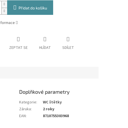
Přidat do košíku
informace
ZEPTAT SE
HLÍDAT
SDÍLET
Doplňkové parametry
Kategorie
:
WC štětky
Záruka
:
2 roky
EAN
:
8710755303968