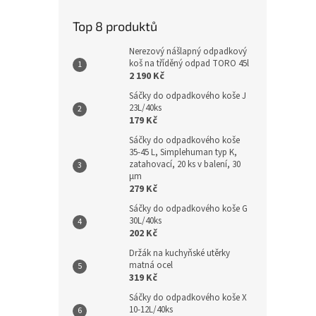
Top 8 produktů
Nerezový nášlapný odpadkový
koš na tříděný odpad TORO 45l
2 190 Kč
Sáčky do odpadkového koše J
23L/40ks
179 Kč
Sáčky do odpadkového koše
35-45 L, Simplehuman typ K,
zatahovací, 20 ks v balení, 30
µm
279 Kč
Sáčky do odpadkového koše G
30L/40ks
202 Kč
Držák na kuchyňské utěrky
matná ocel
319 Kč
Sáčky do odpadkového koše X
10-12L/40ks