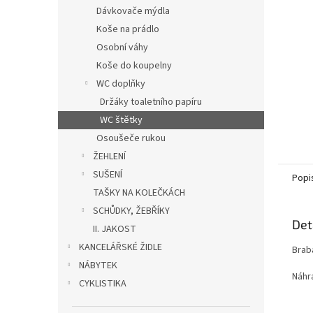
n
Dávkovače mýdla
e
Koše na prádlo
l
Osobní váhy
Koše do koupelny
WC doplňky
Držáky toaletního papíru
WC štětky
Osoušeče rukou
ŽEHLENÍ
SUŠENÍ
Popi
TAŠKY NA KOLEČKÁCH
SCHŮDKY, ŽEBŘÍKY
Det
II. JAKOST
KANCELÁŘSKÉ ŽIDLE
Brab
NÁBYTEK
Náhr
CYKLISTIKA