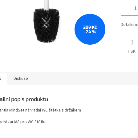
Detailní 
289 Kč
–24 %
TISK
s
Diskuze
ailní popis produktu
antia MindSet náhradní WC štětka s držákem
adní kartáč pro WC štětku